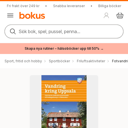
Fri frakt över 249 kr
•
Snabba leveranser
•
Billiga böcker
Sök bok, spel, pussel, penna...
Skapa nya rutiner – hälsoböcker upp till 50% →
Sport, fritid och hobby
Sportböcker
Friluftsaktiviteter
Fotvandr