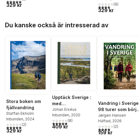
5,0
utav 5 stjärnor. Totalt antal röster:
grönsaker, kött och
329 kr
(
6
)
3,8
utav 5 stjärnor. Tota
svamp
329 kr
Hoppa över listan
Du kanske också är intresserad av
Upptäck Sverige :
Stora boken om
Vandring i Sverige
med
fjällvandring
98 turer som börja
kronprinsessan
Johan Erséus
Staffan Ekholm
Inbunden
, 2020
och slutar på
Jørgen Hansen
Victoria
Inbunden
, 2024
(
8
)
Häftad
, 2026
samma ställe
4,9
utav 5 stjärnor. Totalt antal röster:
(
2
)
409 kr
(
2
)
5,0
utav 5 stjärnor. Totalt antal röster:
4,0
utav 5 stjärnor. Tota
329 kr
159 kr