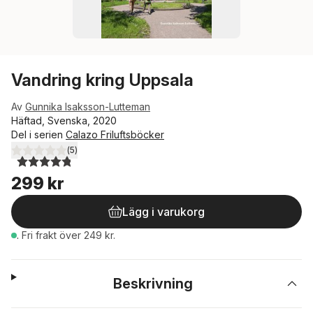
Vandring kring Uppsala
Av
Gunnika Isaksson-Lutteman
Häftad, Svenska, 2020
Del i serien
Calazo Friluftsböcker
(
5
)
4,8
utav 5 stjärnor. Totalt antal röster:
299 kr
Lägg i varukorg
.
Fri frakt över 249 kr.
Beskrivning