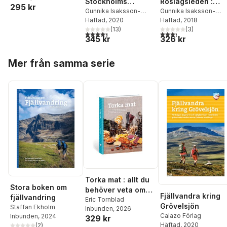
Stockholms
Roslagsleden :
295 kr
skärgård
Gunnika Isaksson-
samtliga 11 etappe
Gunnika Isaksson-
Lutteman
Häftad
, 2020
Lutteman
Häftad
, 2018
från Danderyd till
(
13
)
(
3
)
Grisslehamn och
4,4
utav 5 stjärnor. Totalt antal röster:
3,3
utav 5 stjärnor. Tota
345 kr
326 kr
förslag på trevliga
vandringar i leden
Hoppa över listan
Mer från samma serie
närhet
Torka mat : allt du
Stora boken om
behöver veta om
Fjällvandra kring
fjällvandring
utrustning och
Eric Tornblad
Grövelsjön
Staffan Ekholm
Inbunden
, 2026
metoder för att ta
Calazo Förlag
Inbunden
, 2024
329 kr
tillvara frukt,
Häftad
, 2020
(
2
)