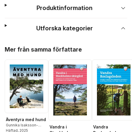
Produktinformation
Utforska kategorier
Hoppa över listan
Mer från samma författare
Äventyra med hund
Gunnika Isaksson-
Vandra i
Vandra
Lutteman
Häftad
, 2025