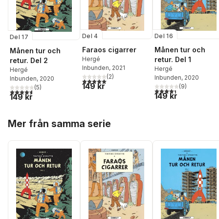
Del 4
Del 16
Del 17
Faraos cigarrer
Månen tur och
Månen tur och
Hergé
retur. Del 1
retur. Del 2
Inbunden
, 2021
Hergé
Hergé
(
2
)
Inbunden
, 2020
Inbunden
, 2020
5,0
utav 5 stjärnor. Totalt antal röster:
149 kr
(
9
)
(
5
)
4,4
utav 5 stjärnor. Tota
4,6
utav 5 stjärnor. Totalt antal röster:
149 kr
149 kr
Hoppa över listan
Mer från samma serie