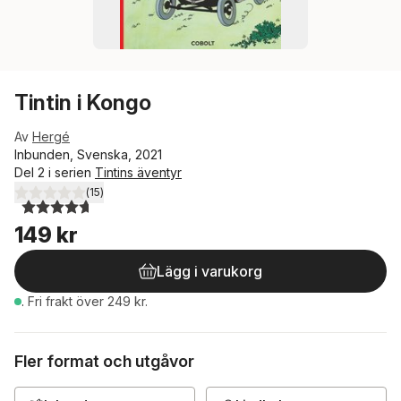
Tintin i Kongo
Av
Hergé
Inbunden, Svenska, 2021
Del 2 i serien
Tintins äventyr
(
15
)
4,7
utav 5 stjärnor. Totalt antal röster:
149 kr
Lägg i varukorg
.
Fri frakt över 249 kr.
Fler format och utgåvor