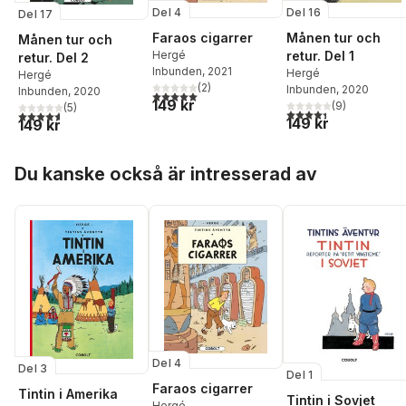
Del 4
Del 16
Del 17
Faraos cigarrer
Månen tur och
Månen tur och
Hergé
retur. Del 1
retur. Del 2
Inbunden
, 2021
Hergé
Hergé
(
2
)
Inbunden
, 2020
Inbunden
, 2020
5,0
utav 5 stjärnor. Totalt antal röster:
149 kr
(
9
)
(
5
)
4,4
utav 5 stjärnor. Tota
4,6
utav 5 stjärnor. Totalt antal röster:
149 kr
149 kr
Hoppa över listan
Du kanske också är intresserad av
Del 4
Del 3
Del 1
Faraos cigarrer
Tintin i Amerika
Tintin i Sovjet
Hergé