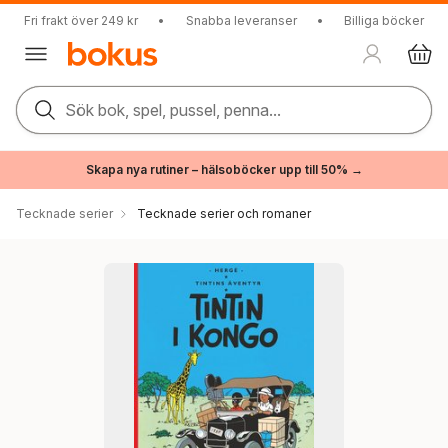
Fri frakt över 249 kr
•
Snabba leveranser
•
Billiga böcker
Sök bok, spel, pussel, penna...
Skapa nya rutiner – hälsoböcker upp till 50% →
Tecknade serier
Tecknade serier och romaner