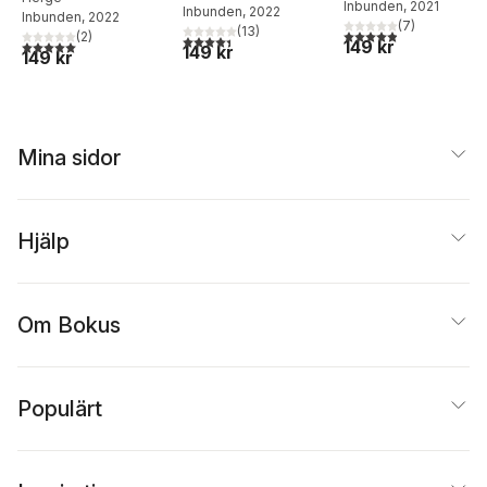
Inbunden
, 2021
Inbunden
, 2022
Inbunden
, 2022
(
7
)
(
13
)
4,9
utav 5 stjärnor. Tota
(
2
)
4,4
utav 5 stjärnor. Totalt antal röster:
149 kr
5,0
utav 5 stjärnor. Totalt antal röster:
149 kr
149 kr
Mina sidor
Hjälp
Om Bokus
Populärt