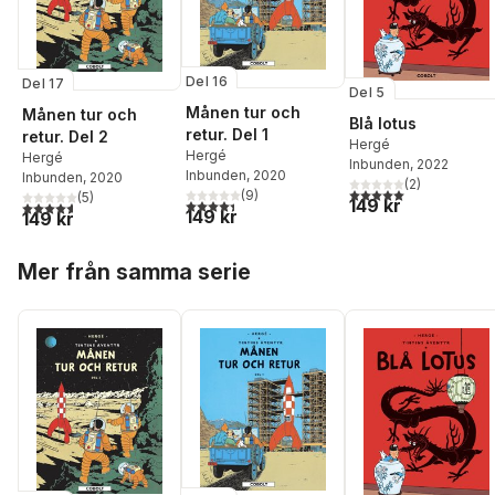
Del 16
Del 17
Del 5
Månen tur och
Månen tur och
Blå lotus
retur. Del 1
retur. Del 2
Hergé
Hergé
Hergé
Inbunden
, 2022
Inbunden
, 2020
Inbunden
, 2020
(
2
)
5,0
utav 5 stjärnor. Tota
(
9
)
(
5
)
149 kr
4,4
utav 5 stjärnor. Totalt antal röster:
4,6
utav 5 stjärnor. Totalt antal röster:
149 kr
149 kr
Hoppa över listan
Mer från samma serie