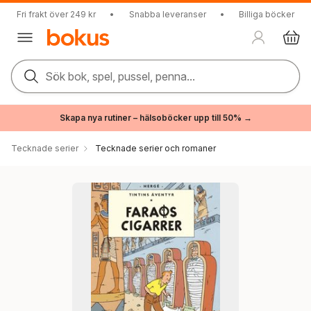
Fri frakt över 249 kr
•
Snabba leveranser
•
Billiga böcker
Sök bok, spel, pussel, penna...
Skapa nya rutiner – hälsoböcker upp till 50% →
Tecknade serier
Tecknade serier och romaner