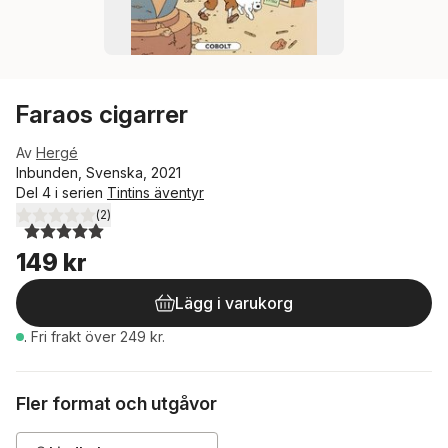
Faraos cigarrer
Av
Hergé
Inbunden, Svenska, 2021
Del 4 i serien
Tintins äventyr
(
2
)
5,0
utav 5 stjärnor. Totalt antal röster:
149 kr
Lägg i varukorg
.
Fri frakt över 249 kr.
Fler format och utgåvor