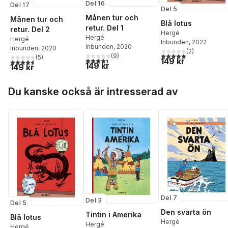
Del 16
Del 17
Del 5
Månen tur och
Månen tur och
Blå lotus
retur. Del 1
retur. Del 2
Hergé
Hergé
Hergé
Inbunden
, 2022
Inbunden
, 2020
Inbunden
, 2020
(
2
)
5,0
utav 5 stjärnor. Tota
(
9
)
(
5
)
149 kr
4,4
utav 5 stjärnor. Totalt antal röster:
4,6
utav 5 stjärnor. Totalt antal röster:
149 kr
149 kr
Hoppa över listan
Du kanske också är intresserad av
Del 7
Del 3
Del 5
Den svarta ön
Tintin i Amerika
Blå lotus
Hergé
Hergé
Hergé