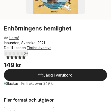
Enhörningens hemlighet
Av
Hergé
Inbunden, Svenska, 2021
Del 11 i serien
Tintins äventyr
(
4
)
5,0
utav 5 stjärnor. Totalt antal röster:
149 kr
Lägg i varukorg
Skickas
.
Fri frakt över 249 kr.
Fler format och utgåvor