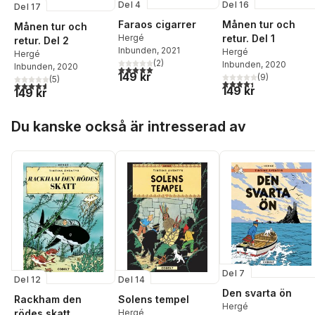
Del 4
Del 16
Del 17
Faraos cigarrer
Månen tur och
Månen tur och
Hergé
retur. Del 1
retur. Del 2
Inbunden
, 2021
Hergé
Hergé
(
2
)
Inbunden
, 2020
Inbunden
, 2020
5,0
utav 5 stjärnor. Totalt antal röster:
149 kr
(
9
)
(
5
)
4,4
utav 5 stjärnor. Tota
4,6
utav 5 stjärnor. Totalt antal röster:
149 kr
149 kr
Hoppa över listan
Du kanske också är intresserad av
Del 7
Del 12
Del 14
Den svarta ön
Rackham den
Solens tempel
Hergé
rödes skatt
Hergé