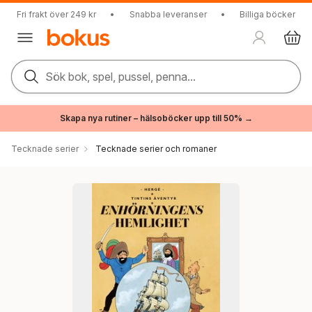
Fri frakt över 249 kr
•
Snabba leveranser
•
Billiga böcker
Sök bok, spel, pussel, penna...
Skapa nya rutiner – hälsoböcker upp till 50% →
Tecknade serier
Tecknade serier och romaner