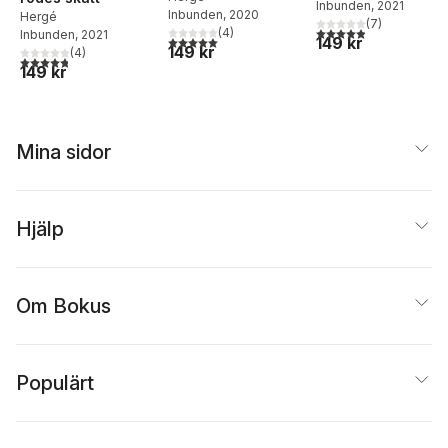
Inbunden
, 2021
Inbunden
, 2020
Hergé
(
7
)
4,9
utav 5 stjärnor. Tota
(
4
)
Inbunden
, 2021
149 kr
5,0
utav 5 stjärnor. Totalt antal röster:
149 kr
(
4
)
4,8
utav 5 stjärnor. Totalt antal röster:
149 kr
Mina sidor
Hjälp
Om Bokus
Populärt