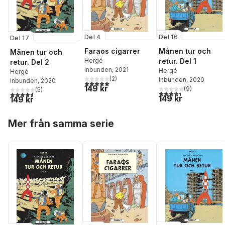
Del 4
Del 16
Del 17
Faraos cigarrer
Månen tur och
Månen tur och
Hergé
retur. Del 1
retur. Del 2
Inbunden
, 2021
Hergé
Hergé
(
2
)
Inbunden
, 2020
Inbunden
, 2020
5,0
utav 5 stjärnor. Totalt antal röster:
149 kr
(
9
)
(
5
)
4,4
utav 5 stjärnor. Tota
4,6
utav 5 stjärnor. Totalt antal röster:
149 kr
149 kr
Hoppa över listan
Mer från samma serie