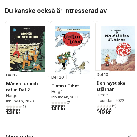
Hoppa över listan
Du kanske också är intresserad av
Del 10
Del 17
Del 20
Den mystiska
Månen tur och
Tintin i Tibet
stjärnan
retur. Del 2
Hergé
Hergé
Hergé
Inbunden
, 2021
Inbunden
, 2022
Inbunden
, 2020
(
7
)
4,6
utav 5 stjärnor. Totalt antal röster:
(
2
)
(
5
)
149 kr
5,0
utav 5 stjärnor. Tota
4,6
utav 5 stjärnor. Totalt antal röster:
149 kr
149 kr
Mina sidor