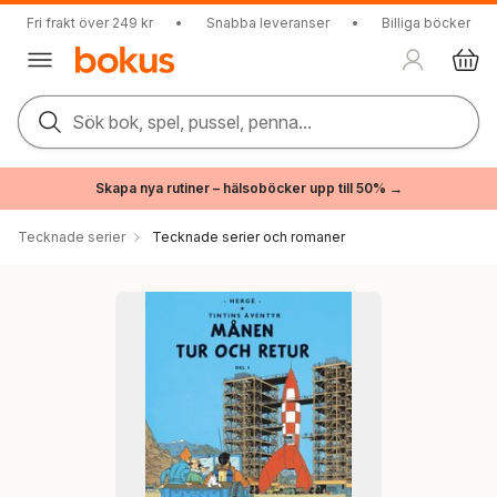
Fri frakt över 249 kr
•
Snabba leveranser
•
Billiga böcker
Sök bok, spel, pussel, penna...
Skapa nya rutiner – hälsoböcker upp till 50% →
Tecknade serier
Tecknade serier och romaner