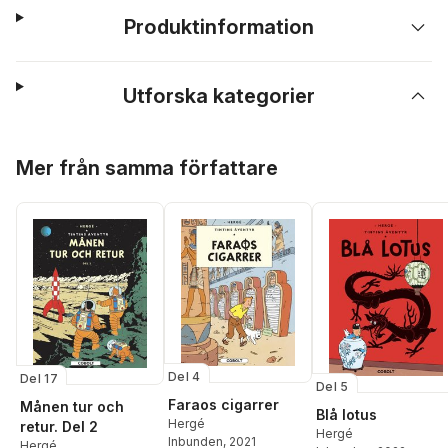
Produktinformation
Utforska kategorier
Hoppa över listan
Mer från samma författare
Del 4
Del 17
Del 5
Faraos cigarrer
Månen tur och
Blå lotus
Hergé
retur. Del 2
Hergé
Inbunden
, 2021
Hergé