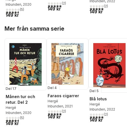
Inbunden
, 2022
(
2
)
Inbunden
, 2020
5,0
utav 5 stjärnor. Totalt antal röster:
(
2
)
149 kr
5,0
utav 5 stjärnor. Tota
(
5
)
149 kr
4,6
utav 5 stjärnor. Totalt antal röster:
149 kr
Hoppa över listan
Mer från samma serie
Del 4
Del 17
Del 5
Faraos cigarrer
Månen tur och
Blå lotus
Hergé
retur. Del 2
Hergé
Inbunden
, 2021
Hergé
Inbunden
, 2022
(
2
)
Inbunden
, 2020
5,0
utav 5 stjärnor. Totalt antal röster:
(
2
)
149 kr
5,0
utav 5 stjärnor. Tota
(
5
)
149 kr
4,6
utav 5 stjärnor. Totalt antal röster:
149 kr