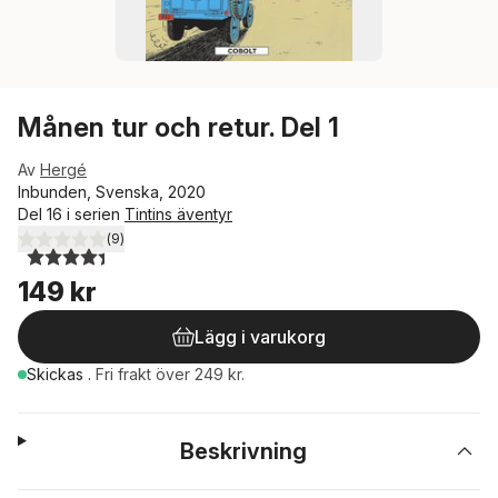
Månen tur och retur. Del 1
Av
Hergé
Inbunden, Svenska, 2020
Del 16 i serien
Tintins äventyr
(
9
)
4,4
utav 5 stjärnor. Totalt antal röster:
149 kr
Lägg i varukorg
Skickas
.
Fri frakt över 249 kr.
Beskrivning