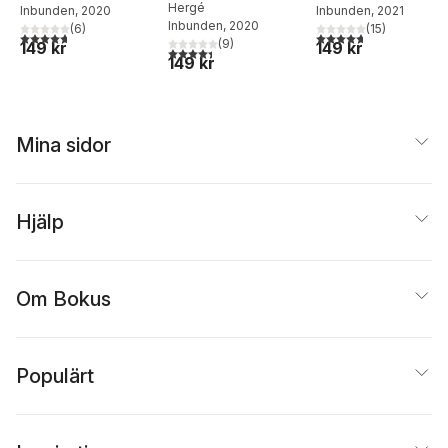
Hergé
Inbunden
, 2020
Inbunden
, 2021
Inbunden
, 2020
(
6
)
(
15
)
4,7
utav 5 stjärnor. Totalt antal röster:
4,7
utav 5 stjärnor. Tota
(
9
)
149 kr
149 kr
4,4
utav 5 stjärnor. Totalt antal röster:
149 kr
Mina sidor
Hjälp
Om Bokus
Populärt