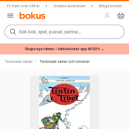
Fri frakt över 249 kr
•
Snabba leveranser
•
Billiga böcker
Sök bok, spel, pussel, penna...
Skapa nya rutiner – hälsoböcker upp till 50% →
Tecknade serier
Tecknade serier och romaner