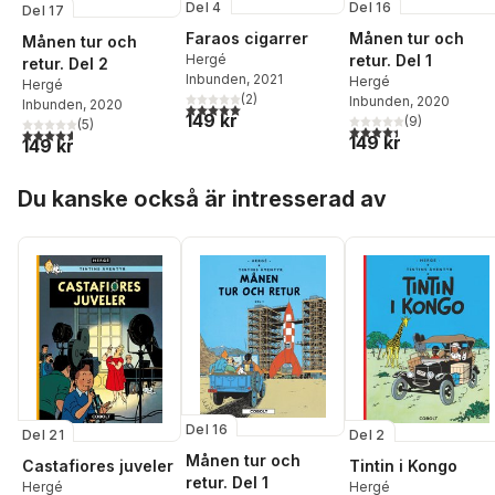
Del 4
Del 16
Del 17
Faraos cigarrer
Månen tur och
Månen tur och
Hergé
retur. Del 1
retur. Del 2
Inbunden
, 2021
Hergé
Hergé
(
2
)
Inbunden
, 2020
Inbunden
, 2020
5,0
utav 5 stjärnor. Totalt antal röster:
149 kr
(
9
)
(
5
)
4,4
utav 5 stjärnor. Tota
4,6
utav 5 stjärnor. Totalt antal röster:
149 kr
149 kr
Hoppa över listan
Du kanske också är intresserad av
Del 16
Del 21
Del 2
Månen tur och
Castafiores juveler
Tintin i Kongo
retur. Del 1
Hergé
Hergé