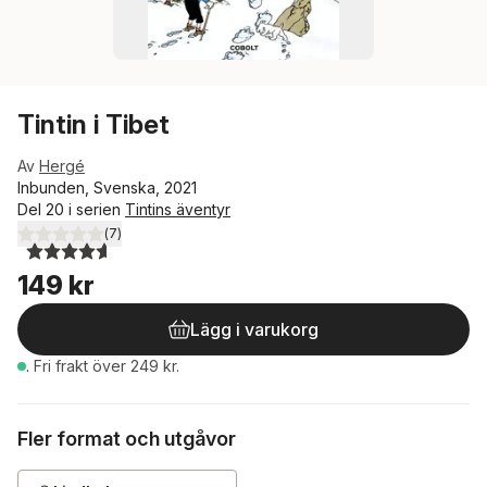
Tintin i Tibet
Av
Hergé
Inbunden, Svenska, 2021
Del 20 i serien
Tintins äventyr
(
7
)
4,6
utav 5 stjärnor. Totalt antal röster:
149 kr
Lägg i varukorg
.
Fri frakt över 249 kr.
Fler format och utgåvor