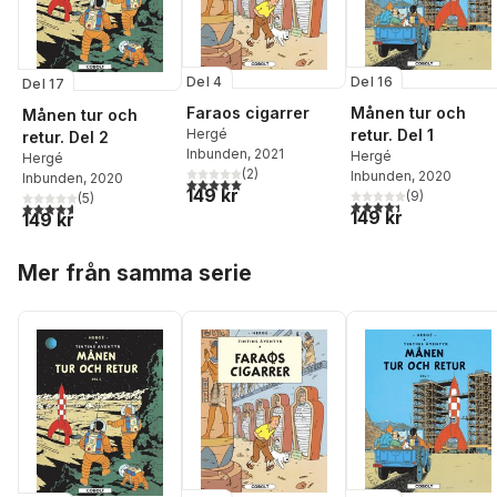
Del 4
Del 16
Del 17
Faraos cigarrer
Månen tur och
Månen tur och
Hergé
retur. Del 1
retur. Del 2
Inbunden
, 2021
Hergé
Hergé
(
2
)
Inbunden
, 2020
Inbunden
, 2020
5,0
utav 5 stjärnor. Totalt antal röster:
149 kr
(
9
)
(
5
)
4,4
utav 5 stjärnor. Tota
4,6
utav 5 stjärnor. Totalt antal röster:
149 kr
149 kr
Hoppa över listan
Mer från samma serie