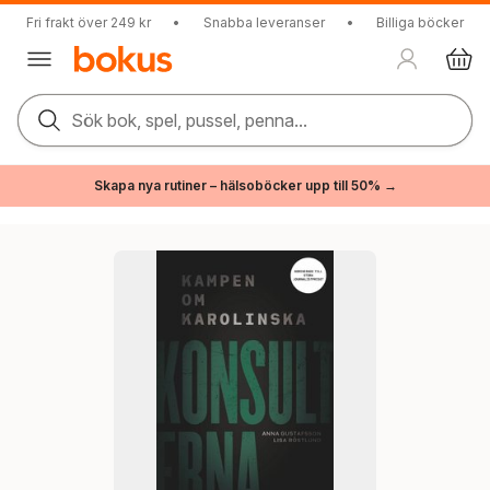
Fri frakt över 249 kr
•
Snabba leveranser
•
Billiga böcker
Sök bok, spel, pussel, penna...
Skapa nya rutiner – hälsoböcker upp till 50% →