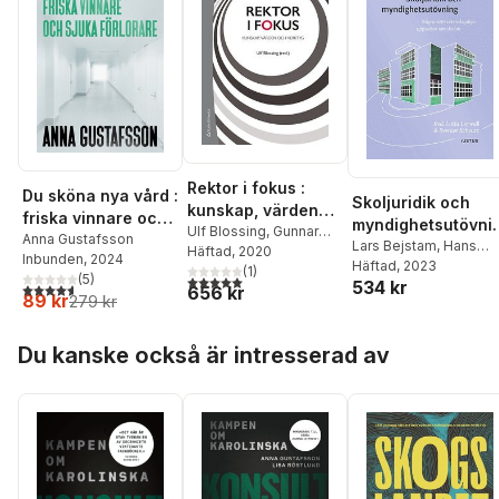
Rektor i fokus :
Du sköna nya vård :
Skoljuridik och
kunskap, värden
friska vinnare och
myndighetsutövni
och verktyg
Ulf Blossing
,
Gunnar
sjuka förlorare
Anna Gustafsson
g : några
Lars Bejstam
,
Hans
Berg
Häftad
,
Annika Bergviken
, 2020
Inbunden
, 2024
Eklund
Häftad
,
, 2023
Victoria Enkvis
rättsvetenskaplig
Rensfeldt
(
1
,
)
Susanne
(
5
)
5,0
utav 5 stjärnor. Totalt antal röster:
534 kr
Anna Gustafsson
,
Olle
4,6
utav 5 stjärnor. Totalt antal röster:
656 kr
uppsatser om
Duek
,
Mats Ekholm
,
89 kr
279 kr
Lundin
,
Gustaf Wall
Anna Gustafsson
,
skolan
Susanne Gustavsson
,
Hoppa över listan
Du kanske också är intresserad av
Ingrid Hylander
,
Jan
Håkansson
,
Birgitta
Johansson-Hidén
,
Mette Liljenberg
,
Ann S
Pihlgren
,
David Ryffé
,
Hans-Åke Scherp
,
Lars
Svedberg
,
Marie
Wrethander
,
Helene