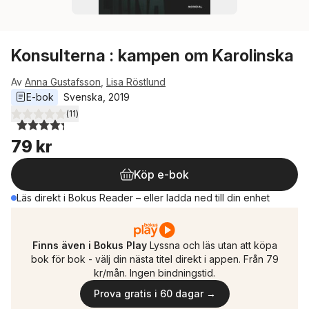
Konsulterna : kampen om Karolinska
Av
Anna Gustafsson
,
Lisa Röstlund
E-bok
Svenska
, 
2019
(
11
)
4,3
utav 5 stjärnor. Totalt antal röster:
79 kr
Köp e-bok
Läs direkt i Bokus Reader – eller ladda ned till din enhet
Finns även i Bokus Play
Lyssna och läs utan att köpa
bok för bok - välj din nästa titel direkt i appen. Från 79
kr/mån. Ingen bindningstid.
Prova gratis i 60 dagar →