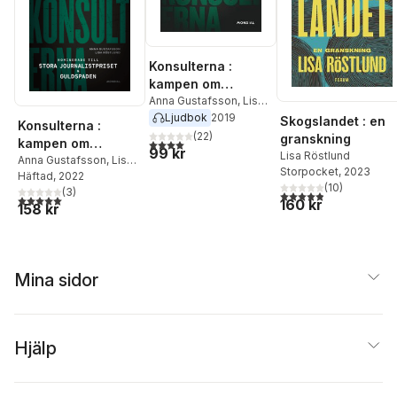
Ärlestig
Konsulterna :
kampen om
Karolinska
Anna Gustafsson
,
Lisa
Röstlund
Ljudbok
2019
Skogslandet : en
Konsulterna :
(
22
)
granskning
kampen om
4,0
utav 5 stjärnor. Totalt antal röster:
99 kr
Lisa Röstlund
Karolinska
Anna Gustafsson
,
Lisa
Storpocket
, 2023
Röstlund
Häftad
, 2022
(
10
)
(
3
)
4,9
utav 5 stjärnor. Tota
5,0
utav 5 stjärnor. Totalt antal röster:
160 kr
158 kr
Mina sidor
Hjälp