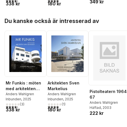
4,3
utav 5 stjärnor. Totalt antal röster:
4,0
utav 5 stjärnor. Totalt antal röster:
349 kr
338 kr
180 kr
Hoppa över listan
Du kanske också är intresserad av
Mr Funkis : möten
Arkitekten Sven
med arkitekten
Markelius
Pistolteatern 1964
Sven Markelius
Anders Wahlgren
Anders Wahlgren
67
Inbunden
, 2025
Inbunden
, 2025
Anders Wahlgren
(
3
)
(
1
)
4,3
utav 5 stjärnor. Totalt antal röster:
4,0
utav 5 stjärnor. Totalt antal röster:
Häftad
, 2003
338 kr
180 kr
222 kr