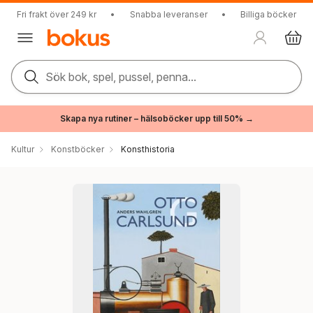
Fri frakt över 249 kr
•
Snabba leveranser
•
Billiga böcker
Sök bok, spel, pussel, penna...
Skapa nya rutiner – hälsoböcker upp till 50% →
Kultur
Konstböcker
Konsthistoria