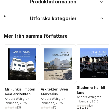
Produktinformation
Utforska kategorier
Hoppa över listan
Mer från samma författare
Staden vi har till
Mr Funkis : möten
Arkitekten Sven
låns
med arkitekten
Markelius
Anders Wahlgren
Sven Markelius
Anders Wahlgren
Anders Wahlgren
Inbunden
, 2016
Inbunden
, 2025
Inbunden
, 2025
(
2
)
(
3
)
(
1
)
4,5
utav 5 stjärnor. Tota