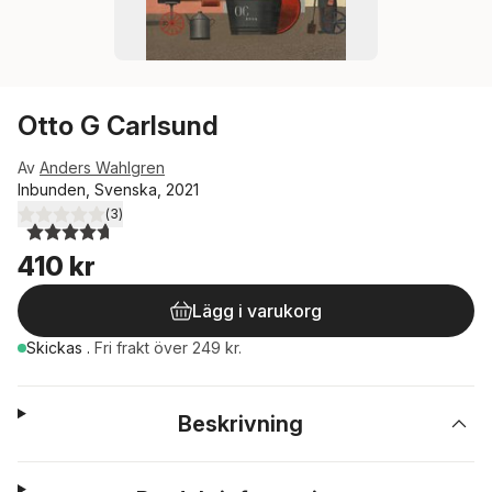
Otto G Carlsund
Av
Anders Wahlgren
Inbunden, Svenska, 2021
(
3
)
4,7
utav 5 stjärnor. Totalt antal röster:
410 kr
Lägg i varukorg
Skickas
.
Fri frakt över 249 kr.
Beskrivning