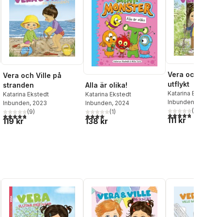
Vera och Ville
Vera och Ville på
utflykt
stranden
Alla är olika!
Katarina Ekstedt
,
Katarina Ekstedt
Katarina Ekstedt
Blomberg
Inbunden
, 2022
Inbunden
, 2023
Inbunden
, 2024
(
4
)
(
9
)
(
1
)
4,8
utav 5 stjärnor
al röster:
4,8
utav 5 stjärnor. Totalt antal röster:
4,0
utav 5 stjärnor. Totalt antal röster:
111 kr
119 kr
138 kr