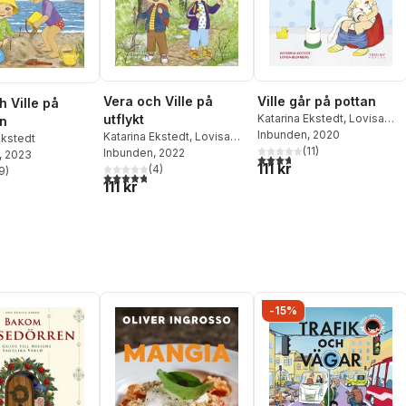
Vera och Ville på
Ville går på pottan
h Ville på
utflykt
Katarina Ekstedt
,
Lovisa
n
Blomberg
Inbunden
, 2020
Katarina Ekstedt
,
Lovisa
Ekstedt
(
11
)
Blomberg
Inbunden
, 2022
, 2023
3,7
utav 5 stjärnor. Totalt ant
111 kr
(
4
)
9
)
4,8
utav 5 stjärnor. Totalt antal röster:
stjärnor. Totalt antal röster:
111 kr
-15%