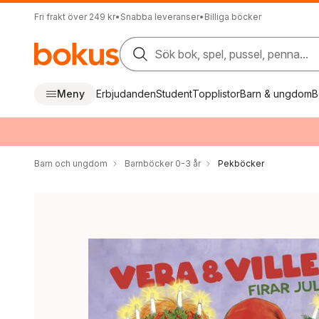
Fri frakt över 249 kr
•
Snabba leveranser
•
Billiga böcker
Sök bok, spel, pussel, penna...
Meny
Erbjudanden
Student
Topplistor
Barn & ungdom
B
Barn och ungdom
Barnböcker 0-3 år
Pekböcker