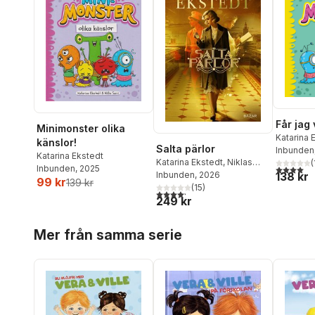
Får jag
Minimonster olika
Katarina 
känslor!
Salta pärlor
Inbunden
Katarina Ekstedt
Katarina Ekstedt
,
Niklas
(
Inbunden
, 2025
4,0
utav 5 
Ekstedt
Inbunden
, 2026
138 kr
99 kr
139 kr
(
15
)
4,2
utav 5 stjärnor. Totalt antal röster:
249 kr
Hoppa över listan
Mer från samma serie