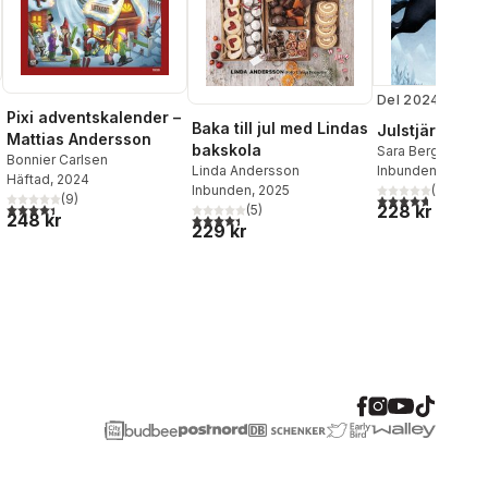
Del 2024
Pixi adventskalender –
Baka till jul med Lindas
Julstjärnan
Mattias Andersson
bakskola
Sara Bergmark El
Bonnier Carlsen
Linda Andersson
Inbunden
, 2024
Häftad
, 2024
Inbunden
, 2025
(
15
)
al röster:
4,7
utav 5 stjärnor
(
9
)
4,4
utav 5 stjärnor. Totalt antal röster:
228 kr
(
5
)
248 kr
4,4
utav 5 stjärnor. Totalt antal röster:
229 kr