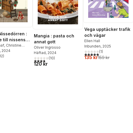
Vega upptäcker trafik
issedörren :
och vägar
Mangia : pasta och
 till nissens
Ellen Hall
annat gott
a värld
aaf
,
Christine
Inbunden
, 2025
Oliver Ingrosso
, 2024
(
1
)
Häftad
, 2024
5,0
utav 5 stjärnor. Totalt ant
12
)
135 kr
159 kr
(
10
)
stjärnor. Totalt antal röster:
3,8
utav 5 stjärnor. Totalt antal röster:
120 kr