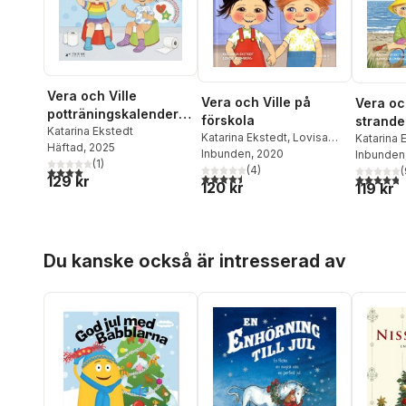
Vera och Ville
Vera och Ville på
Vera oc
potträningskalender -
förskola
strande
Bli blöjfri!
Katarina Ekstedt
Katarina Ekstedt
,
Lovisa
Katarina 
Häftad
, 2025
Blomberg
Inbunden
, 2020
Inbunden
(
1
)
(
4
)
(
4,0
utav 5 stjärnor. Totalt antal röster:
4,5
utav 5 stjärnor. Totalt antal röster:
4,8
utav 5 
129 kr
120 kr
119 kr
Hoppa över listan
Du kanske också är intresserad av