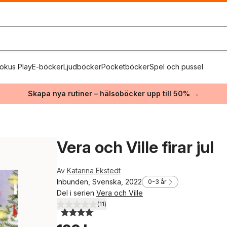
okus Play
E-böcker
Ljudböcker
Pocketböcker
Spel och pussel
Skapa nya rutiner – hälsoböcker upp till 50% →
Vera och Ville firar jul
Av
Katarina Ekstedt
Inbunden, Svenska, 2022
0-3 år
Del i serien
Vera och Ville
(
11
)
4,1
utav 5 stjärnor. Totalt antal röster: