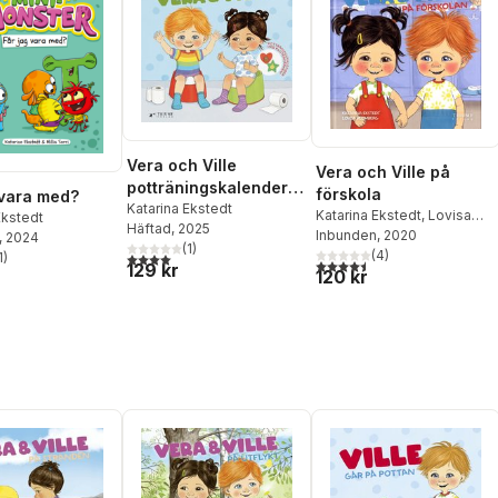
Vera och Ville
Vera och Ville på
potträningskalender -
förskola
 vara med?
Bli blöjfri!
Katarina Ekstedt
Katarina Ekstedt
,
Lovisa
Ekstedt
Häftad
, 2025
Blomberg
Inbunden
, 2020
, 2024
(
1
)
(
4
)
4,0
utav 5 stjärnor. Totalt antal röster:
1
)
4,5
utav 5 stjärnor. Totalt ant
stjärnor. Totalt antal röster:
129 kr
120 kr