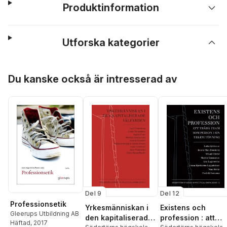
Produktinformation
Utforska kategorier
Hoppa över listan
Du kanske också är intresserad av
Del 9
Del 12
Professionsetik
Yrkesmänniskan i
Existens och
Gleerups Utbildning AB
den kapitaliserade
profession : att
Häftad
, 2017