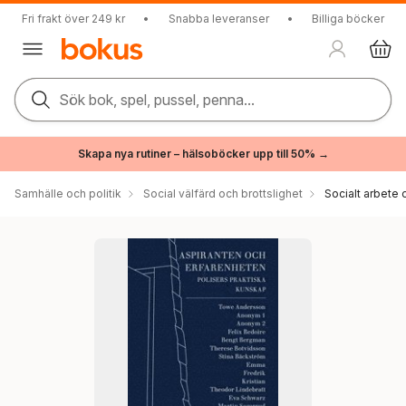
Fri frakt över 249 kr
•
Snabba leveranser
•
Billiga böcker
Sök bok, spel, pussel, penna...
Skapa nya rutiner – hälsoböcker upp till 50% →
Samhälle och politik
Social välfärd och brottslighet
Socialt arbete 