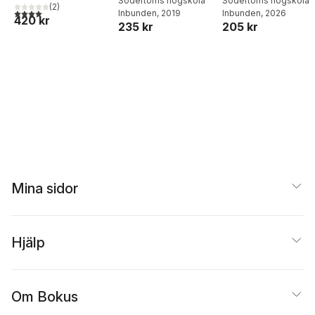
välfärden
Södertörns högskola
träda fram som
Södertörns högskola
(
2
)
4,0
utav 5 stjärnor. Totalt antal röster:
Inbunden
, 2019
Inbunden
, 2026
person i sin
420 kr
235 kr
205 kr
yrkesutövning
Mina sidor
Hjälp
Om Bokus