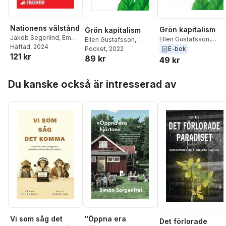
Nationens välstånd
Grön kapitalism
Grön kapitalism
Jakob Segerlind
,
Emma
Ellen Gustafsson
,
Ellen Gustafsson
,
Fastesson Lindgren
Häftad
, 2024
,
Mattias Svensson
,
Mattias Svensson
Pocket
, 2022
,
E-bok
121 kr
Martin Hofverberg
,
89 kr
Runar Brännlund
,
Runar Brännlund
,
49 kr
Elfva Barrio
,
Marika
Edvard Hollertz
,
Johan
Edvard Hollertz
,
Johan
Lindgren Åsbrink
,
Norberg
,
Jonas
Norberg
,
Jonas
Hoppa över listan
Du kanske också är intresserad av
Martin Nordin
,
Elisabeth
Grafström
,
Joakim
Grafström
,
Joakim
Lindberg
,
Elinor
Broman
,
Payam Moula
Broman
,
Payam Moula
,
Odeberg
,
Payam
PM Nilsson
,
Maria
PM Nilsson
,
Maria
Moula
,
Lena
Sunér
Sunér
Sommestad
,
Thomas
Piketty
Vi som såg det
"Öppna era
Det förlorade