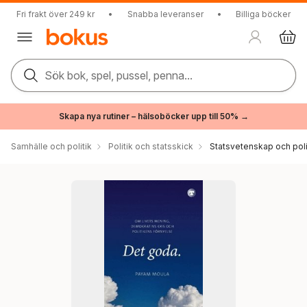
Fri frakt över 249 kr
•
Snabba leveranser
•
Billiga böcker
Sök bok, spel, pussel, penna...
Skapa nya rutiner – hälsoböcker upp till 50% →
Samhälle och politik
Politik och statsskick
Statsvetenskap och polit