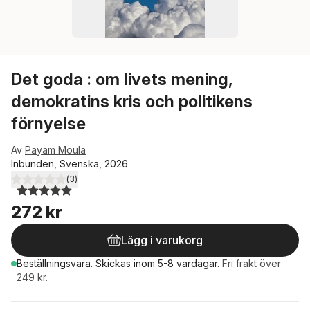
Det goda : om livets mening,
demokratins kris och politikens
förnyelse
Av
Payam Moula
Inbunden, Svenska, 2026
(
3
)
5,0
utav 5 stjärnor. Totalt antal röster:
272 kr
Lägg i varukorg
Beställningsvara.
Skickas
inom 5-8 vardagar
.
Fri frakt över
249 kr.