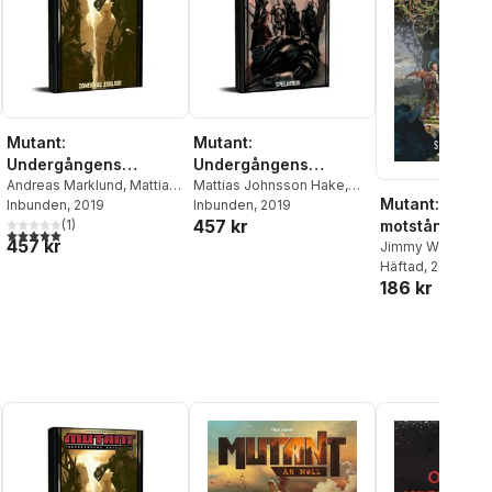
Nils Karlén
,
Kosta
Mutant:
Mutant:
Undergångens
Undergångens
arvtagare. Zonernas
Andreas Marklund
,
Mattias
arvtagare. Spelarbok
Mattias Johnsson Hake
,
Mutant: År noll
Lilja
Inbunden
,
Mattias Johnsson
, 2019
Mattias Lilja
Inbunden
, 2019
,
Fredrik
zoologi
457 kr
motståndet
Haake
,
Joachim Burman
(
1
)
Lindgren
5,0
utav 5 stjärnor. Totalt antal röster:
457 kr
Jimmy Wilhelms
Häftad
, 2019
186 kr