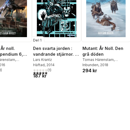
Del 1
Den svarta jorden :
År noll.
Mutant: År Noll. Den
vandrande stjärnor. D.
pendium 6,
grå döden
1
Lars Krantz
a kriget
ärenstam
,
Tomas Härenstam
,
Häftad
, 2014
 Granath
2016
,
Petter
Christian Granath
Inbunden
, 2018
294 kr
(
1
)
on
1
)
,
Thomas
5,0
utav 5 stjärnor. Totalt antal röster:
stjärnor. Totalt antal röster:
187 kr
on