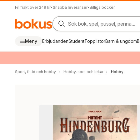
Fri frakt över 249 kr
•
Snabba leveranser
•
Billiga böcker
Sök bok, spel, pussel, penna...
Meny
Erbjudanden
Student
Topplistor
Barn & ungdom
B
Sport, fritid och hobby
Hobby, spel och lekar
Hobby