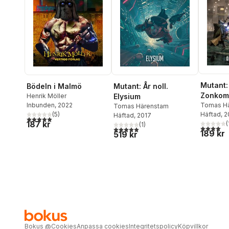
Mutant: 
Bödeln i Malmö
Mutant: År noll.
Zonkom
Henrik Möller
Elysium
Inbunden
, 2022
Det evig
Tomas H
Tomas Härenstam
(
5
)
Christian
Häftad
, 
Häftad
, 2017
5,0
utav 5 stjärnor. Totalt antal röster:
187 kr
Bengtss
(
(
1
)
4,0
utav 5 
5,0
utav 5 stjärnor. Totalt antal röster:
189 kr
Johanss
519 kr
Bokus
@
Cookies
Anpassa cookies
Integritetspolicy
Köpvillkor