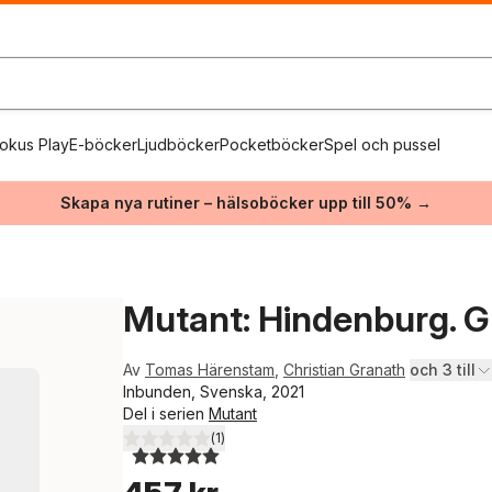
okus Play
E-böcker
Ljudböcker
Pocketböcker
Spel och pussel
Skapa nya rutiner – hälsoböcker upp till 50% →
Mutant: Hindenburg. 
Av
Tomas Härenstam
,
Christian Granath
och 3 till
Inbunden, Svenska, 2021
Del i serien
Mutant
(
1
)
5,0
utav 5 stjärnor. Totalt antal röster: