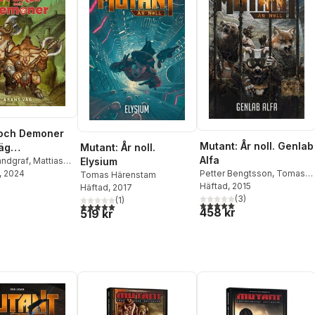
 och Demoner
Mutant: År noll. Genlab
Mutant: År noll.
äg
Alfa
Elysium
rdutgåva
andgraf
,
Mattias
n Haake
, 2024
,
Tomas
Petter Bengtsson
,
Tomas
Tomas Härenstam
am
,
Roger
Härenstam
Häftad
, 2015
,
Kosta Kostulas
Häftad
, 2017
n
(
3
)
(
1
)
5,0
utav 5 stjärnor. Totalt ant
5,0
utav 5 stjärnor. Totalt antal röster:
458 kr
519 kr