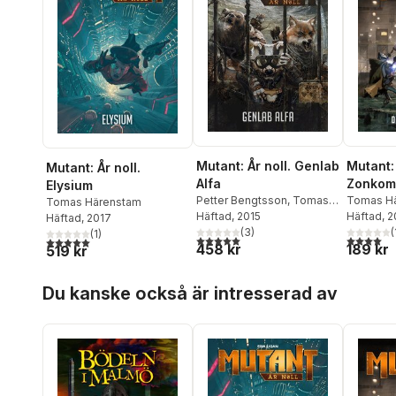
Mutant: 
Mutant: År noll. Genlab
Mutant: År noll.
Zonkom
Alfa
Elysium
Det evig
Tomas H
Petter Bengtsson
,
Tomas
Tomas Härenstam
Christian
Häftad
, 
Härenstam
Häftad
, 2015
,
Kosta Kostulas
Häftad
, 2017
Bengtss
(
(
3
)
(
1
)
4,0
utav 5 
5,0
utav 5 stjärnor. Totalt antal röster:
5,0
utav 5 stjärnor. Totalt antal röster:
189 kr
458 kr
Johanss
519 kr
Hoppa över listan
Du kanske också är intresserad av