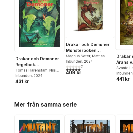
Drakar och Demoner
Monsterboken
Standardutgåva
Magnus Seter
,
Mattias
Drakar
Drakar och Demoner
Johnsson Haake
Inbunden
, 2024
,
Andreas
Ärans v
Regelbok
Marklund
(
,
1
)
Tomas
Standa
Svante L
5,0
utav 5 stjärnor. Totalt antal röster:
Standardutgåva
Tomas Härenstam
,
Nils
409 kr
Härenstam
Johnsso
Inbunden
Karlén
Inbunden
, 2024
441 kr
Härenst
431 kr
Undhage
Hoppa över listan
Mer från samma serie