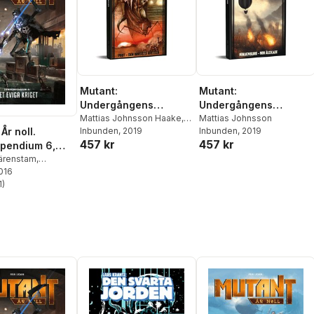
Mutant:
Mutant:
Undergångens
Undergångens
arvtagare. Pirit : den
Mattias Johnsson Haake
,
arvtagare. Hindenburg
Mattias Johnsson
År noll.
Mattias Lilja
Inbunden
, 2019
,
Andreas
Inbunden
, 2019
innersta kretsen
- min älskade
457 kr
457 kr
Marklund
pendium 6,
a kriget
ärenstam
,
 Granath
2016
,
Petter
on
1
)
,
Thomas
stjärnor. Totalt antal röster:
on