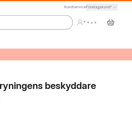
Kundservice
Företagskund?
Gryningens beskyddare