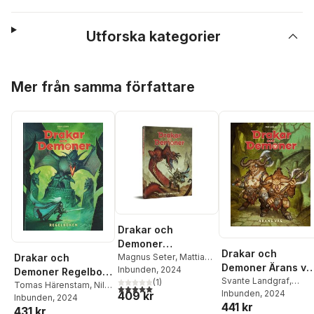
Utforska kategorier
Hoppa över listan
Mer från samma författare
Drakar och
Demoner
Drakar och
Monsterboken
Magnus Seter
,
Mattias
Drakar och
Demoner Ärans vä
Johnsson Haake
Inbunden
, 2024
,
Standardutgåva
Demoner Regelbok
Standardutgåva
Svante Landgraf
,
Andreas Marklund
(
1
)
,
Standardutgåva
Tomas Härenstam
,
Nils
5,0
utav 5 stjärnor. Totalt antal röster:
Mattias Johnsson
Inbunden
, 2024
409 kr
Tomas Härenstam
Karlén
Inbunden
, 2024
441 kr
Haake
,
Tomas
431 kr