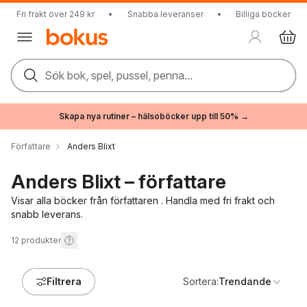
Fri frakt över 249 kr
•
Snabba leveranser
•
Billiga böcker
Sök bok, spel, pussel, penna...
Skapa nya rutiner – hälsoböcker upp till 50% →
Författare
Anders Blixt
Anders Blixt – författare
Visar alla böcker från författaren . Handla med fri frakt och
snabb leverans.
12
produkter
Filtrera
Sortera:
Trendande