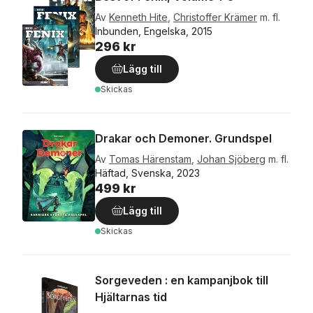
Av
Kenneth Hite
,
Christoffer Krämer
m. fl.
Inbunden, Engelska, 2015
296 kr
Lägg till
Skickas
Drakar och Demoner. Grundspel
Av
Tomas Härenstam
,
Johan Sjöberg
m. fl.
Häftad, Svenska, 2023
499 kr
Lägg till
Skickas
Sorgeveden : en kampanjbok till
Hjältarnas tid