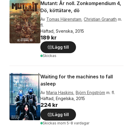
Mutant: År noll. Zonkompendium 4,
Dö, köttätare, dö
Av
Tomas Härenstam
,
Christian Granath
m.
fl.
Häftad, Svenska, 2015
189 kr
Lägg till
Skickas
Waiting for the machines to fall
asleep
Av
Maria Haskins
,
Björn Engström
m. fl.
Häftad, Engelska, 2015
224 kr
Lägg till
Skickas
inom 5-8 vardagar