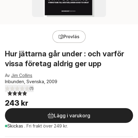
Provläs
Hur jättarna går under : och varför
vissa företag aldrig ger upp
Av
Jim Collins
Inbunden, Svenska, 2009
(
1
)
4,0
utav 5 stjärnor. Totalt antal röster:
243 kr
Lägg i varukorg
Skickas
.
Fri frakt över 249 kr.