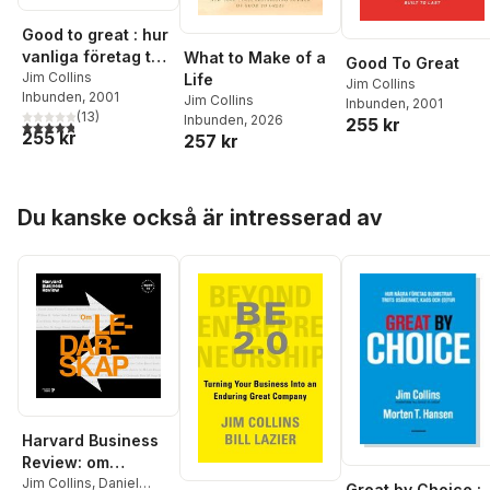
Good to great : hur
vanliga företag tar
What to Make of a
Good To Great
språnget till
Jim Collins
Life
Jim Collins
Inbunden
, 2001
mästarklass
Jim Collins
Inbunden
, 2001
(
13
)
Inbunden
, 2026
255 kr
4,8
utav 5 stjärnor. Totalt antal röster:
255 kr
257 kr
Hoppa över listan
Du kanske också är intresserad av
Harvard Business
Review: om
ledarskap
Jim Collins
,
Daniel
Great by Choice :