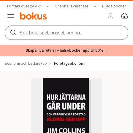
Fri frakt över 249 kr
•
Snabba leveranser
•
Billiga böcker
Sök bok, spel, pussel, penna...
Skapa nya rutiner – hälsoböcker upp till 50% →
Ekonomi och Ledarskap
Företagsekonomi