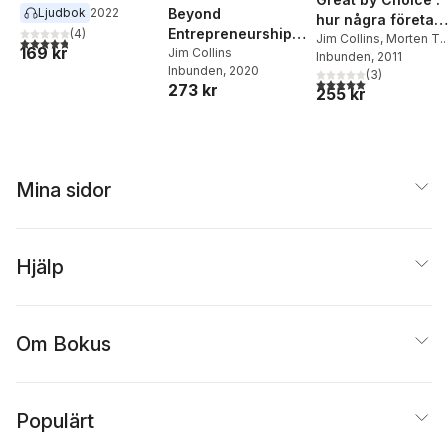
Goleman
,
John P
Beyond
Ljudbok
2022
hur några företag
Kotter
,
Peter F Drucker
,
Entrepreneurship
(
4
)
blomstrar trots
Jim Collins
,
Morten T.
4,8
utav 5 stjärnor. Totalt antal röster:
Peter M Senge
169 kr
2.0
Jim Collins
Hansen
Inbunden
, 2011
osäkerhet, kaos
Inbunden
, 2020
(
3
)
och (o)tu
5,0
utav 5 stjärnor. Tota
273 kr
255 kr
Mina sidor
Hjälp
Om Bokus
Populärt