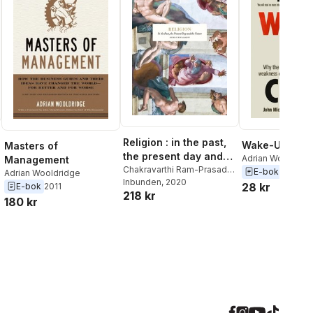
Coker
,
Janne Ha
Matláry
,
Elisabet
Clarie Lehmann
,
Goodhart
,
Brenda
Fraser Nelson
,
Ia
Adrian Wooldrid
Antoni J. Ucerler
Religion : in the past,
Wake-Up Call
Masters of
the present day and
Adrian Wooldrid
Management
the future
Chakravarthi Ram-Prasad
,
Micklethwait
E-bok
2020
Adrian Wooldridge
Janne Haaland Matláry
Inbunden
, 2020
,
28 kr
E-bok
2011
218 kr
Adrian Wooldridge
,
Jayne
180 kr
Svenungsson
,
Göran
Rosenberg
,
Benedetta
Berti
,
Pär Stenbäck
,
Harvey
Whitehouse
,
Armin W.
Geertz
,
Simon May
,
Jessica Frazier
,
A.N.
Wilson
,
Richard Miles
,
Esther Benbassa
,
Candida
R. Moss
,
Mona Siddiqui
,