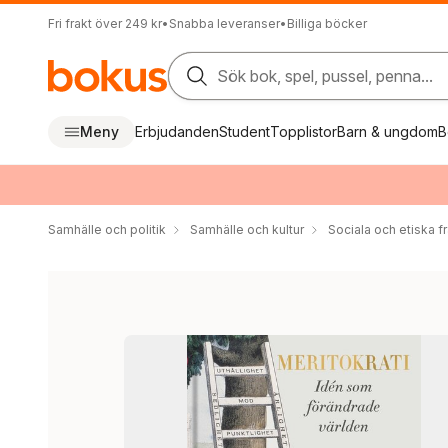
Fri frakt över 249 kr
•
Snabba leveranser
•
Billiga böcker
Sök bok, spel, pussel, penna...
Meny
Erbjudanden
Student
Topplistor
Barn & ungdom
B
Samhälle och politik
Samhälle och kultur
Sociala och etiska f