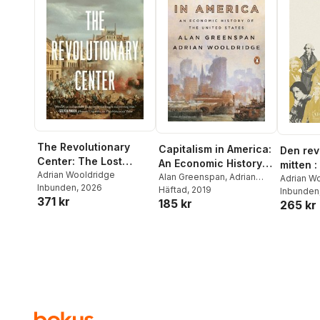
Nicklas B
Iain Marti
Mario Pis
Polyakov
Radchen
Paul Tuc
Westerbe
Wooldrid
Wootton
,
The Revolutionary
Capitalism in America:
Den rev
Center: The Lost
An Economic History
mitten :
Genius of Liberalism
Adrian Wooldridge
of the United States
Alan Greenspan
,
Adrian
förlorad
Adrian W
Inbunden
, 2026
Wooldridge
Häftad
, 2019
Inbunden
371 kr
185 kr
265 kr