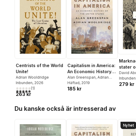
Marknad
Capitalism in America:
Centrists of the World
stater 
An Economic History
Unite!
en fri v
David Abu
of the United States
Alan Greenspan
,
Adrian
Adrian Wooldridge
Richard B
Inbunden
Wooldridge
Häftad
, 2019
Inbunden
, 2026
279 kr
Bridges
,
185 kr
(
1
)
David But
5,0
utav 5 stjärnor. Totalt antal röster:
263 kr
Chancell
Daouda
,
Hoppa över listan
Ulrike Fr
Du kanske också är intresserad av
Gavin
,
Ma
William 
Joshi
,
Knu
Nyhet
Kwarteng
Laderma