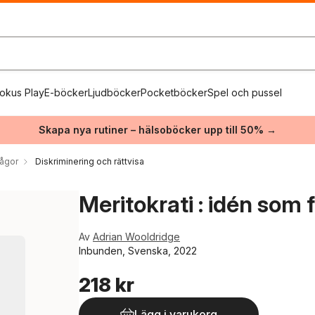
okus Play
E-böcker
Ljudböcker
Pocketböcker
Spel och pussel
Skapa nya rutiner – hälsoböcker upp till 50% →
rågor
Diskriminering och rättvisa
Meritokrati : idén som
Av
Adrian Wooldridge
Inbunden, Svenska, 2022
218 kr
Lägg i varukorg