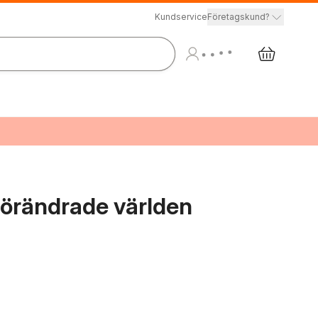
Kundservice
Företagskund?
 förändrade världen