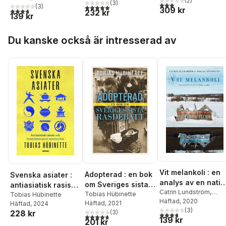
(
2
)
och rasfrågor
(
3
)
sympatisörer 1931-
3,0
utav 5 stjärnor. Tota
(
3
)
5,0
utav 5 stjärnor. Totalt antal röster:
309 kr
3,7
utav 5 stjärnor. Totalt antal röster:
232 kr
1946-1977
1945
139 kr
Hoppa över listan
Du kanske också är intresserad av
Vit melankoli : en
Adopterad : en bok
Svenska asiater :
analys av en natio
om Sveriges sista
antiasiatisk rasism
i kris
Catrin Lundström
,
rasdebatt
Tobias Hübinette
och framväxten av
Tobias Hübinette
Tobias Hübinette
Häftad
, 2020
Häftad
, 2021
Häftad
, 2024
en ny minoritet
(
3
)
(
3
)
228 kr
3,7
utav 5 stjärnor. Tota
4,7
utav 5 stjärnor. Totalt antal röster:
139 kr
201 kr