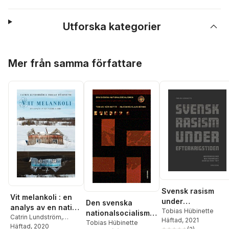
Utforska kategorier
Hoppa över listan
Mer från samma författare
Svensk rasism
Vit melankoli : en
under
Den svenska
analys av en nation
efterkrigstiden :
Tobias Hübinette
nationalsocialisme
i kris
Catrin Lundström
,
Häftad
, 2021
rasdiskussioner
n-medlemmar och
Tobias Hübinette
Tobias Hübinette
Häftad
, 2020