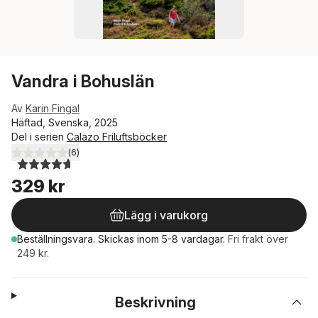
Vandra i Bohuslän
Av
Karin Fingal
Häftad, Svenska, 2025
Del i serien
Calazo Friluftsböcker
(
6
)
4,7
utav 5 stjärnor. Totalt antal röster:
329 kr
Lägg i varukorg
Beställningsvara.
Skickas
inom 5-8 vardagar
.
Fri frakt över
249 kr.
Beskrivning