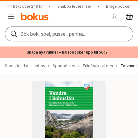
Fri frakt över 249 kr
•
Snabba leveranser
•
Billiga böcker
Sök bok, spel, pussel, penna...
Skapa nya rutiner – hälsoböcker upp till 50% →
Sport, fritid och hobby
Sportböcker
Friluftsaktiviteter
Fotvandr