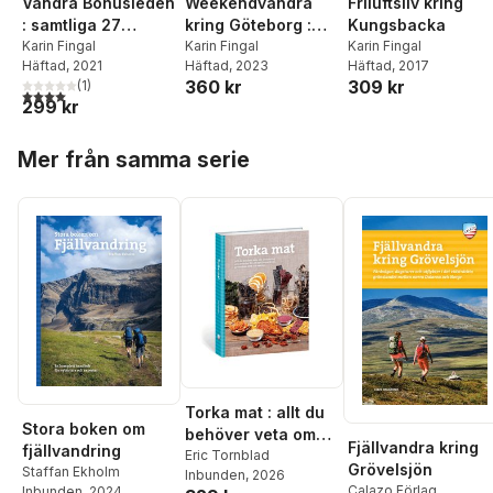
Vandra Bohusleden
Weekendvandra
Friluftsliv kring
: samtliga 27
kring Göteborg :
Kungsbacka
etapper från
Karin Fingal
västkustens
Karin Fingal
Karin Fingal
Häftad
, 2021
Häftad
, 2023
Häftad
, 2017
Lindome till
vackraste
360 kr
309 kr
(
1
)
Strömstad och
vandringar med
4,0
utav 5 stjärnor. Totalt antal röster:
299 kr
förslag på
bekväma boenden
weekendvandringa
och god mat
Hoppa över listan
Mer från samma serie
r och dagsturer
Torka mat : allt du
Stora boken om
behöver veta om
Fjällvandra kring
fjällvandring
utrustning och
Eric Tornblad
Grövelsjön
Staffan Ekholm
Inbunden
, 2026
metoder för att ta
Calazo Förlag
Inbunden
, 2024