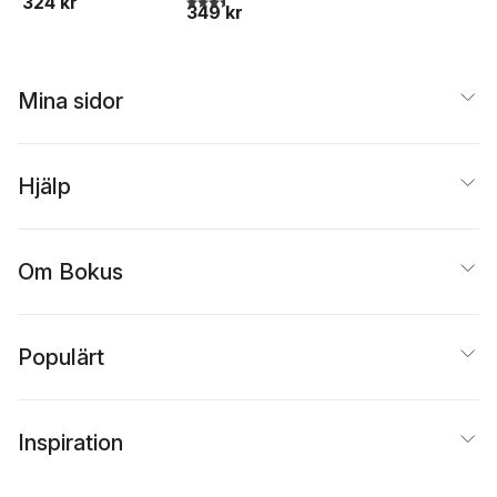
324 kr
349 kr
bekväma boenden
der med
och god mat
naturupplevelsen i
fokus
Mina sidor
Hjälp
Om Bokus
Populärt
Inspiration