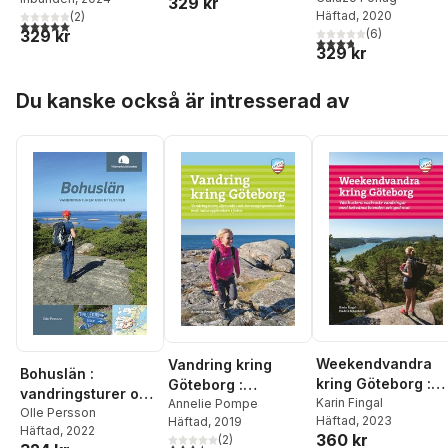
329 kr
tillvara frukt,
Häftad
, 2020
(
2
)
5,0
utav 5 stjärnor. Totalt antal röster:
grönsaker, kött och
329 kr
(
6
)
3,8
utav 5 stjärnor. Tota
svamp
329 kr
Hoppa över listan
Du kanske också är intresserad av
Weekendvandra
Vandring kring
Bohuslän :
kring Göteborg :
Göteborg :
vandringsturer och
västkustens
Karin Fingal
vandringsturer,
Annelie Pompe
utflykter
Olle Persson
Häftad
, 2023
Häftad
, 2019
vackraste
löprundor och
Häftad
, 2022
360 kr
(
2
)
vandringar med
barnvagnspromena
3,5
utav 5 stjärnor. Totalt antal röster: