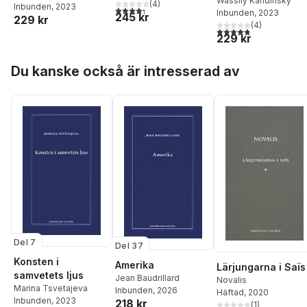
Wassily Kandinsky
(
4
)
Inbunden
, 2023
4,3
utav 5 stjärnor. Totalt antal röster:
Inbunden
, 2023
245 kr
229 kr
(
4
)
4,8
utav 5 stjärnor. Tota
229 kr
Hoppa över listan
Du kanske också är intresserad av
Del 7
Del 37
Konsten i
Amerika
Lärjungarna i Saïs
samvetets ljus
Jean Baudrillard
Novalis
Marina Tsvetajeva
Inbunden
, 2026
Häftad
, 2020
Inbunden
, 2023
218 kr
(
1
)