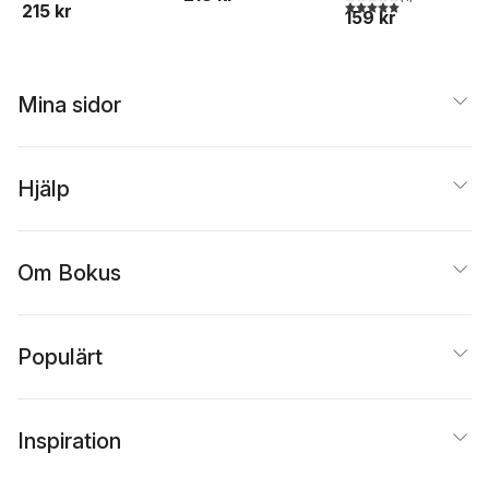
5,0
utav 5 stjärnor. Tota
215 kr
159 kr
Mina sidor
Hjälp
Om Bokus
Populärt
Inspiration