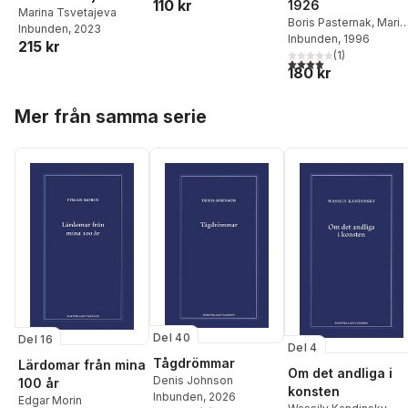
110 kr
1926
Maria Bodin
,
Naima
Marina Tsvetajeva
Chahboun
,
Hedvig
Boris Pasternak
,
Marin
Inbunden
, 2023
Fischer
,
Sebastian
Tsvetajeva
Inbunden
, 1996
,
Rainer
215 kr
Lönnlöv
,
Pernilla Myrne
,
Maria Rilke
(
1
)
4,0
utav 5 stjärnor. Tota
Nino Mick
,
Sara Nelson
,
180 kr
Jalal al-Din Rumi
,
Elias
Hoppa över listan
Sadaq
,
Marie Silkeberg
,
Mer från samma serie
Simon Sorgenfrei
,
Marina Tsvetajeva
,
Houssin Vennberg
Sninate
,
Vera Worbin
Del 40
Del 16
Del 4
Tågdrömmar
Lärdomar från mina
Om det andliga i
Denis Johnson
100 år
konsten
Inbunden
, 2026
Edgar Morin