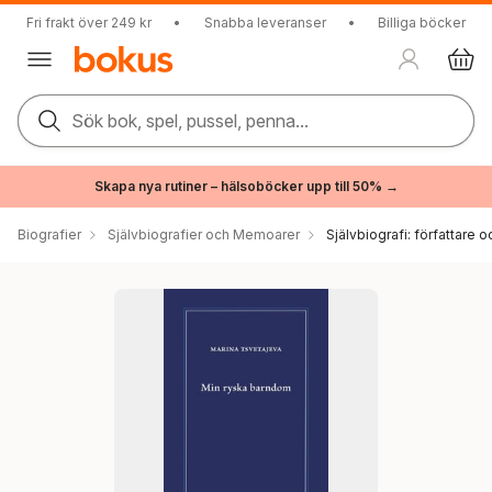
Fri frakt över 249 kr
•
Snabba leveranser
•
Billiga böcker
Sök bok, spel, pussel, penna...
Skapa nya rutiner – hälsoböcker upp till 50% →
Biografier
Självbiografier och Memoarer
Självbiografi: författare o