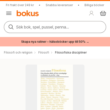
Fri frakt över 249 kr
•
Snabba leveranser
•
Billiga böcker
Sök bok, spel, pussel, penna...
Skapa nya rutiner – hälsoböcker upp till 50% →
Filosofi och religion
Filosofi
Filosofiska discipliner