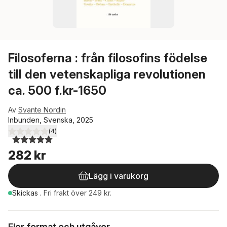
Filosoferna : från filosofins födelse
till den vetenskapliga revolutionen
ca. 500 f.kr-1650
Av
Svante Nordin
Inbunden, Svenska, 2025
(
4
)
5,0
utav 5 stjärnor. Totalt antal röster:
282 kr
Lägg i varukorg
Skickas
.
Fri frakt över 249 kr.
Fler format och utgåvor