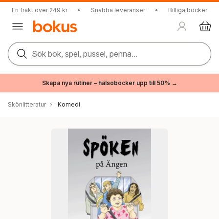
Fri frakt över 249 kr
•
Snabba leveranser
•
Billiga böcker
Sök bok, spel, pussel, penna...
Skapa nya rutiner – hälsoböcker upp till 50% →
Skönlitteratur
Komedi