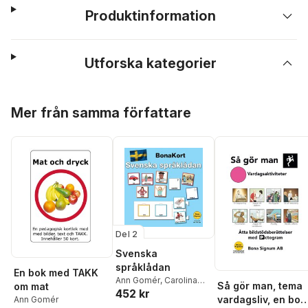
Produktinformation
Utforska kategorier
Hoppa över listan
Mer från samma författare
Del 2
Svenska
språklådan
En bok med TAKK
Ann Gomér
,
Carolina
Så gör man, tema
om mat
452 kr
Ståhlberg
vardagsliv, en bok
Ann Gomér