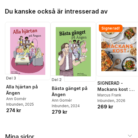
Hoppa över listan
Du kanske också är intresserad av
Signerad!
Del 3
Del 2
SIGNERAD -
Alla hjärtan på
Bästa gänget på
Mackans kost :
Ängen
Ängen
Middagar och
Marcus Frank
Ann Gomér
Ann Gomér
Inbunden
, 2026
matlådor
Inbunden
, 2025
269 kr
Inbunden
, 2024
274 kr
279 kr
Mina sidor