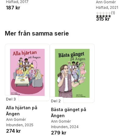
Häftad
, 2017
med pictogram
Ann Gomér
187 kr
Häftad
, 2021
(
1
)
5,0
utav 5 stjärnor. Tota
315 kr
Hoppa över listan
Mer från samma serie
Del 3
Del 2
Alla hjärtan på
Bästa gänget på
Ängen
Ängen
Ann Gomér
Ann Gomér
Inbunden
, 2025
Inbunden
, 2024
274 kr
279 kr