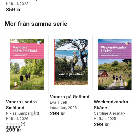
Häftad
, 2023
runt Rättvik,
359 kr
Leksand, Mora och
Orsa
Hoppa över listan
Mer från samma serie
Vandra på Gotland
Vandra i södra
Weekendvandra i
Eva Tivell
Småland
Skåne
Inbunden
, 2026
299 kr
Niklas Kämpargård
Caroline Alesmark
Häftad
, 2026
Häftad
, 2025
299 kr
(
2
)
5,0
utav 5 stjärnor. Totalt antal röster:
299 kr