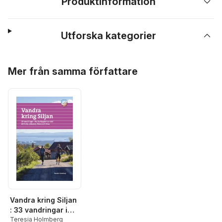
Produktinformation
Utforska kategorier
Hoppa över listan
Mer från samma författare
Vandra kring Siljan
: 33 vandringar i
kulturbygderna
Teresia Holmberg