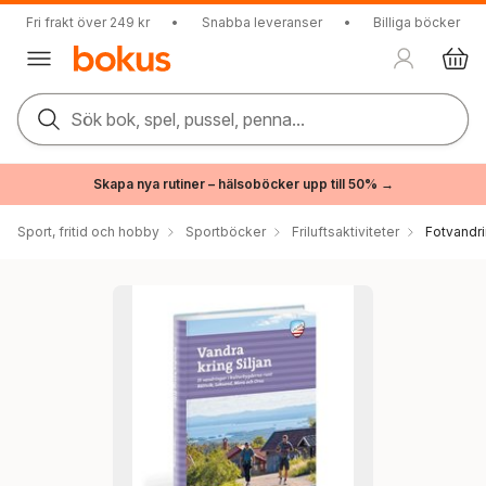
Fri frakt över 249 kr
•
Snabba leveranser
•
Billiga böcker
Sök bok, spel, pussel, penna...
Skapa nya rutiner – hälsoböcker upp till 50% →
Sport, fritid och hobby
Sportböcker
Friluftsaktiviteter
Fotvandr