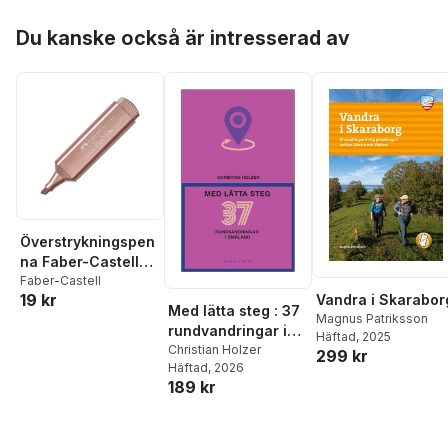
Hoppa över listan
Du kanske också är intresserad av
Överstrykningspen
na Faber-Castell
Textliner 46
Faber-Castell
19 kr
Vandra i Skarabor
Metallic rose
Med lätta steg : 37
Magnus Patriksson
rundvandringar i
Häftad
, 2025
Småland
Christian Holzer
299 kr
Häftad
, 2026
189 kr