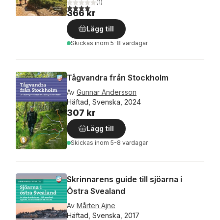
(
1
)
4,0
utav 5 stjärnor. Totalt antal röster:
366 kr
Lägg till
Skickas
inom 5-8 vardagar
Tågvandra från Stockholm
Av
Gunnar Andersson
Häftad, Svenska, 2024
307 kr
Lägg till
Skickas
inom 5-8 vardagar
Skrinnarens guide till sjöarna i
Östra Svealand
Av
Mårten Ajne
Häftad, Svenska, 2017