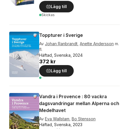
Lägg till
Skickas
Toppturer i Sverige
Av
Johan Ranbrandt
,
Anette Andersson
m.
fl.
Häftad, Svenska, 2024
372 kr
Lägg till
Vandra i Provence : 80 vackra
dagsvandringar mellan Alperna och
Medelhavet
Av
Eva Wallstam
,
Bo Stensson
Häftad, Svenska, 2023