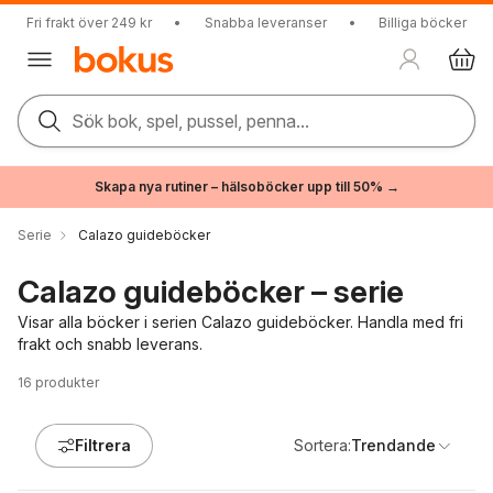
Fri frakt över 249 kr
•
Snabba leveranser
•
Billiga böcker
Sök bok, spel, pussel, penna...
Skapa nya rutiner – hälsoböcker upp till 50% →
Serie
Calazo guideböcker
Calazo guideböcker – serie
Visar alla böcker i serien Calazo guideböcker. Handla med fri
frakt och snabb leverans.
16
produkter
Filtrera
Sortera:
Trendande