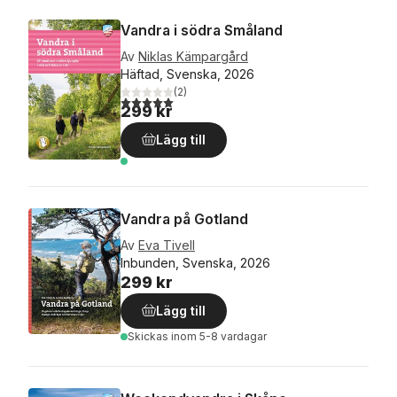
Vandra i södra Småland
Av
Niklas Kämpargård
Häftad, Svenska, 2026
(
2
)
5,0
utav 5 stjärnor. Totalt antal röster:
299 kr
Lägg till
Vandra på Gotland
Av
Eva Tivell
Inbunden, Svenska, 2026
299 kr
Lägg till
Skickas
inom 5-8 vardagar