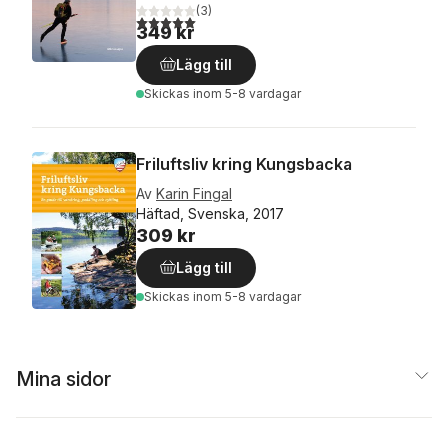
(
3
)
5,0
utav 5 stjärnor. Totalt antal röster:
349 kr
Lägg till
Skickas
inom 5-8 vardagar
Friluftsliv kring Kungsbacka
Av
Karin Fingal
Häftad, Svenska, 2017
309 kr
Lägg till
Skickas
inom 5-8 vardagar
Mina sidor