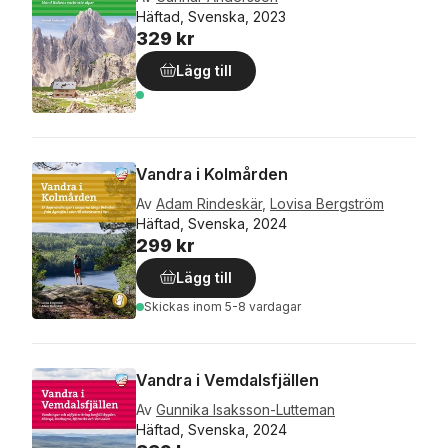
Häftad, Svenska, 2023
329 kr
Lägg till
Vandra i Kolmården
Av
Adam Rindeskär
,
Lovisa Bergström
Häftad, Svenska, 2024
299 kr
Lägg till
Skickas
inom 5-8 vardagar
Vandra i Vemdalsfjällen
Av
Gunnika Isaksson-Lutteman
Häftad, Svenska, 2024