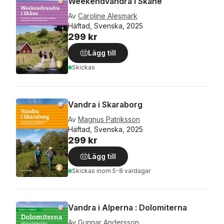
Weekendvandra i Skåne
Av
Caroline Alesmark
Häftad, Svenska, 2025
299 kr
Lägg till
Skickas
Vandra i Skaraborg
Av
Magnus Patriksson
Häftad, Svenska, 2025
299 kr
Lägg till
Skickas
inom 5-8 vardagar
Vandra i Alperna : Dolomiterna
Av
Gunnar Andersson