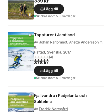
339 kr
Lägg till
Skickas
inom 5-8 vardagar
Toppturer i Jämtland
Av
Johan Ranbrandt
,
Anette Andersson
m.
fl.
Häftad, Svenska, 2017
(
4
)
4,8
utav 5 stjärnor. Totalt antal röster:
378 kr
Lägg till
Skickas
inom 5-8 vardagar
Fjällvandra i Padjelanta och
Sulitelma
Av
Fredrik Neregård