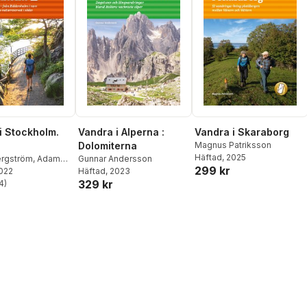
i Stockholm.
Vandra i Alperna :
Vandra i Skaraborg
Dolomiterna
Magnus Patriksson
Häftad
, 2025
ergström
,
Adam
Gunnar Andersson
299 kr
r
2022
Häftad
, 2023
329 kr
4
)
stjärnor. Totalt antal röster: