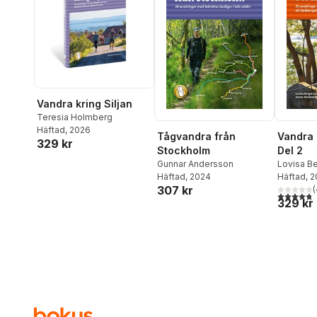
Vandra kring Siljan
Teresia Holmberg
Häftad
, 2026
Tågvandra från
Vandra 
329 kr
Stockholm
Del 2
Gunnar Andersson
Lovisa B
Häftad
, 2024
Rindeskä
Häftad
, 
307 kr
(
4,8
utav 5 
329 kr