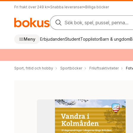
Fri frakt över 249 kr
•
Snabba leveranser
•
Billiga böcker
Sök bok, spel, pussel, penna...
Meny
Erbjudanden
Student
Topplistor
Barn & ungdom
B
Sport, fritid och hobby
Sportböcker
Friluftsaktiviteter
Fot