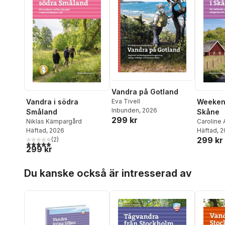
Vandra på Gotland
Eva Tivell
Vandra i södra
Weeken
Inbunden
, 2026
Småland
Skåne
299 kr
Niklas Kämpargård
Caroline
Häftad
, 2026
Häftad
, 
299 kr
(
2
)
5,0
utav 5 stjärnor. Totalt antal röster:
299 kr
Hoppa över listan
Du kanske också är intresserad av