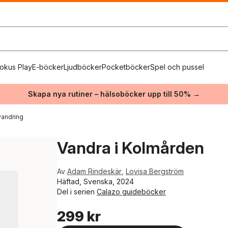
okus Play
E-böcker
Ljudböcker
Pocketböcker
Spel och pussel
Skapa nya rutiner – hälsoböcker upp till 50% →
vandring
Vandra i Kolmården
Av
Adam Rindeskär
,
Lovisa Bergström
Häftad, Svenska, 2024
Del i serien
Calazo guideböcker
299 kr