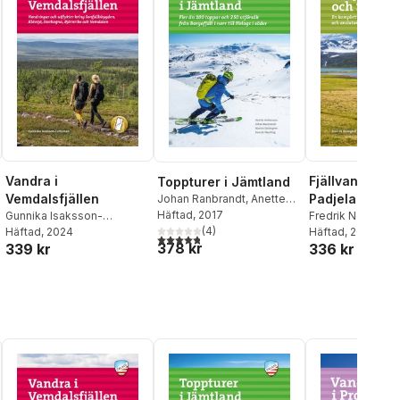
Vandra i
Fjällvandra i
Toppturer i Jämtland
Vemdalsfjällen
Padjelanta oc
Johan Ranbrandt
,
Anette
Andersson
Häftad
, 2017
,
Henrik
Gunnika Isaksson-
Sulitelma
Fredrik Neregård
Westling
(
,
4
Martin Strömgren
)
Lutteman
Häftad
, 2024
Häftad
, 2017
4,8
utav 5 stjärnor. Totalt antal röster:
378 kr
339 kr
336 kr