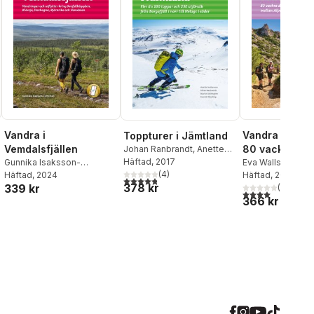
Vandra i
Vandra i Prov
Toppturer i Jämtland
Vemdalsfjällen
80 vackra
Johan Ranbrandt
,
Anette
Andersson
Häftad
, 2017
,
Henrik
Gunnika Isaksson-
dagsvandring
Eva Wallstam
,
Bo
Westling
(
,
4
Martin Strömgren
)
Lutteman
Häftad
, 2024
Häftad
, 2023
mellan Alpern
4,8
utav 5 stjärnor. Totalt antal röster:
378 kr
339 kr
(
1
)
Medelhavet
4,0
utav 5 stjärnor
366 kr