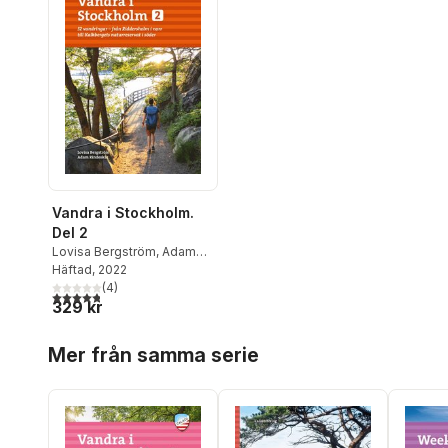
Vandra i Stockholm.
Del 2
Lovisa Bergström
,
Adam
Rindeskär
Häftad
, 2022
(
4
)
4,8
utav 5 stjärnor. Totalt antal röster:
329 kr
Hoppa över listan
Mer från samma serie