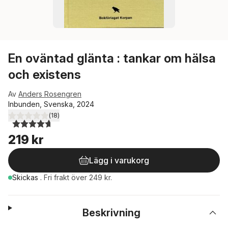
En oväntad glänta : tankar om hälsa
och existens
Av
Anders Rosengren
Inbunden, Svenska, 2024
(
18
)
4,7
utav 5 stjärnor. Totalt antal röster:
219 kr
Lägg i varukorg
Skickas
.
Fri frakt över 249 kr.
Beskrivning