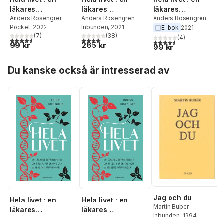
läkares
läkares
läkares
erfarenheter om
Anders Rosengren
erfarenheter om
Anders Rosengren
erfarenheter om
Anders Rosengren
Pocket
, 2022
Inbunden
, 2021
E-bok
2021
hälsa, forskning
hälsa, forskning
hälsa, forskning
(
7
)
(
38
)
och vardagens
och vardagens
och vardagens
(
4
)
4,6
utav 5 stjärnor. Totalt antal röster:
4,0
utav 5 stjärnor. Totalt antal röster:
4,5
utav 5 stjärnor. Tota
99 kr
265 kr
99 kr
utmaningar
utmaningar
utmaningar
Hoppa över listan
Du kanske också är intresserad av
Jag och du
Hela livet : en
Hela livet : en
Martin Buber
läkares
läkares
Inbunden
, 1994