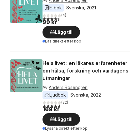
Av
Anders Rosengren
E-bok
Svenska
, 
2021
(
4
)
4,5
utav 5 stjärnor. Totalt antal röster:
99 kr
Lägg till
Läs direkt efter köp
Hela livet : en läkares erfarenheter
om hälsa, forskning och vardagens
utmaningar
Av
Anders Rosengren
Ljudbok
Svenska
, 
2022
(
22
)
4,6
utav 5 stjärnor. Totalt antal röster:
169 kr
Lägg till
Lyssna direkt efter köp