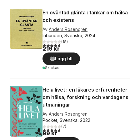
En oväntad glänta : tankar om hälsa
och existens
Av
Anders Rosengren
Inbunden, Svenska, 2024
(
18
)
4,7
utav 5 stjärnor. Totalt antal röster:
219 kr
Lägg till
Skickas
Hela livet : en läkares erfarenheter
om hälsa, forskning och vardagens
utmaningar
Av
Anders Rosengren
Pocket, Svenska, 2022
(
7
)
4,6
utav 5 stjärnor. Totalt antal röster:
99 kr