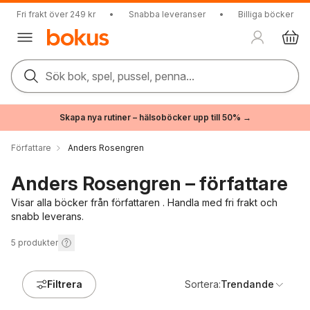
Fri frakt över 249 kr
•
Snabba leveranser
•
Billiga böcker
Sök bok, spel, pussel, penna...
Skapa nya rutiner – hälsoböcker upp till 50% →
Författare
Anders Rosengren
Anders Rosengren – författare
Visar alla böcker från författaren . Handla med fri frakt och
snabb leverans.
5
produkter
Filtrera
Sortera:
Trendande