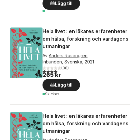
Lägg till
Hela livet : en läkares erfarenheter
om hälsa, forskning och vardagens
utmaningar
Av
Anders Rosengren
Inbunden, Svenska, 2021
(
38
)
4,0
utav 5 stjärnor. Totalt antal röster:
265 kr
Lägg till
Skickas
Hela livet : en läkares erfarenheter
om hälsa, forskning och vardagens
utmaningar