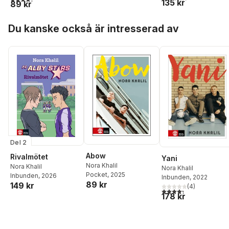
135 kr
89 kr
Hoppa över listan
Du kanske också är intresserad av
Del 2
Abow
Rivalmötet
Yani
Nora Khalil
Nora Khalil
Nora Khalil
Pocket
, 2025
Inbunden
, 2026
Inbunden
, 2022
89 kr
149 kr
(
4
)
4,3
utav 5 stjärnor. Tota
178 kr