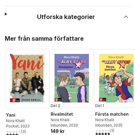
Utforska kategorier
Hoppa över listan
Mer från samma författare
Del 2
Del 1
Rivalmötet
Första matchen
Yani
Nora Khalil
Nora Khalil
Nora Khalil
Inbunden
, 2026
Inbunden
, 2025
Pocket
, 2023
149 kr
(
1
)
(
3
)
5,0
utav 5 stjärnor. Tota
4,3
utav 5 stjärnor. Totalt antal röster: