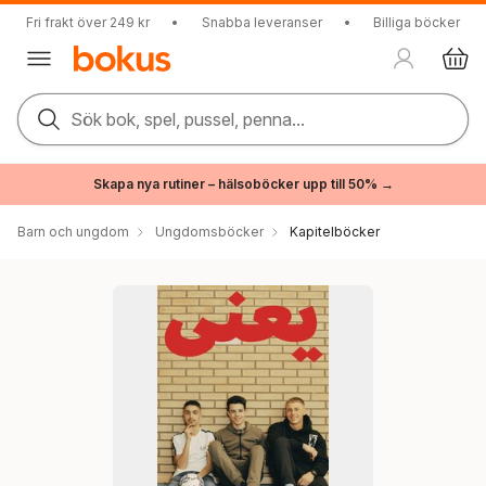
Fri frakt över 249 kr
•
Snabba leveranser
•
Billiga böcker
Sök bok, spel, pussel, penna...
Skapa nya rutiner – hälsoböcker upp till 50% →
Barn och ungdom
Ungdomsböcker
Kapitelböcker