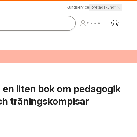
Kundservice
Företagskund?
 : en liten bok om pedagogik
och träningskompisar