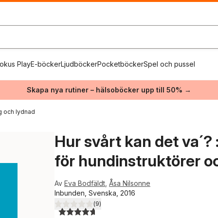
okus Play
E-böcker
Ljudböcker
Pocketböcker
Spel och pussel
Skapa nya rutiner – hälsoböcker upp till 50% →
ng och lydnad
Hur svårt kan det va´?
för hundinstruktörer 
Av
Eva Bodfäldt
,
Åsa Nilsonne
Inbunden, Svenska, 2016
(
9
)
4,7
utav 5 stjärnor. Totalt antal röster: