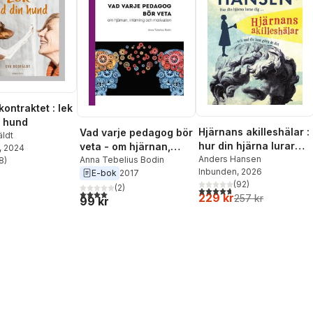
ontraktet : lek
 hund
Hjärnans akilleshälar :
Vad varje pedagog bör
äldt
hur din hjärna lurar
veta - om hjärnan,
, 2024
dig, och vad du kan
Anders Hansen
inlärning och
Anna Tebelius Bodin
8
)
stjärnor. Totalt antal röster:
Inbunden
, 2026
göra åt det
E-bok
2017
motivation
(
92
)
(
2
)
4,7
utav 5 stjärnor. Totalt ant
4,0
utav 5 stjärnor. Totalt antal röster:
229 kr
257 kr
99 kr