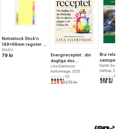
Notisblock Stick'n
149x98mm register 6
neonfärger
Stick'n
Bra relation :
79 kr
Energireceptet : din
samspelet mel
dagliga dos
människa och
Kenth Svartberg
återhämtning för ett
Lina Ejlertsson
Häftad
, 2010
Kartonnage
, 2025
med TSB-mode
gladare, piggare och
(
30
)
(
2
)
friskare liv
al röster:
4,5
utav 5 stjärnor.
4,5
utav 5 stjärnor. Totalt antal röster:
318 kr
229 kr
275 kr