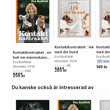
Kontaktkontraktet : lek
Kontaktk
med din hund
med din
Kontaktkontraktet : en
Eva Bodfäldt
Eva Bodf
bok om människans
Inbunden
, 2024
E-bok
samspel med hunden -
Eva Bodfäldt
(
8
)
149 kr
Inbunden
, 2016
från valp till vuxen
4,0
utav 5 stjärnor. Totalt antal röster:
285 kr
(
48
)
4,2
utav 5 stjärnor. Totalt antal röster:
258 kr
Hoppa över listan
Du kanske också är intresserad av