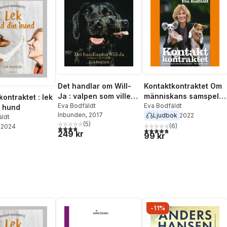
Det handlar om Will-
Kontaktkontraktet Om
Ja : valpen som ville
människans samspel
ontraktet : lek
annorlunda
Eva Bodfäldt
med hunden - från
Eva Bodfäldt
 hund
Inbunden
, 2017
Ljudbok
2022
valp till vuxen
äldt
(
5
)
(
6
)
2024
3,8
utav 5 stjärnor. Totalt antal röster:
4,8
utav 5 stjärnor. Totalt ant
249 kr
99 kr
-11%