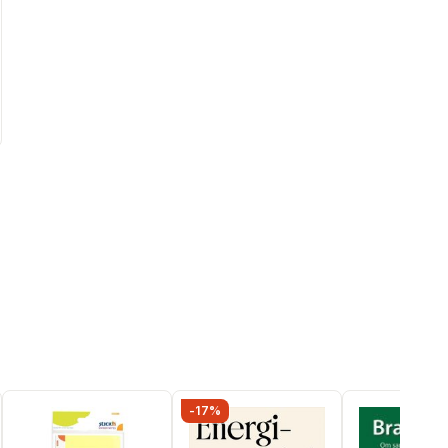
al röster:
-17%