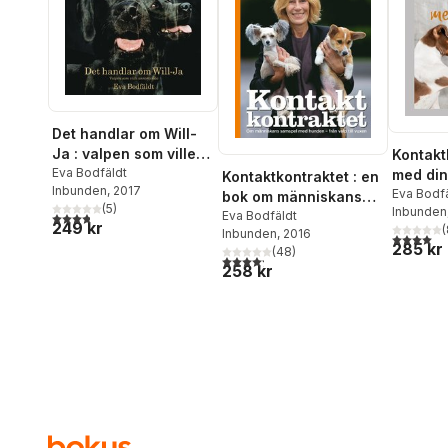
Det handlar om Will-
Ja : valpen som ville
Kontaktk
annorlunda
Eva Bodfäldt
med din
Kontaktkontraktet : en
Inbunden
, 2017
Eva Bodf
bok om människans
(
5
)
Inbunden
3,8
utav 5 stjärnor. Totalt antal röster:
samspel med hunden -
Eva Bodfäldt
249 kr
(
Inbunden
, 2016
från valp till vuxen
4,0
utav 5 
285 kr
(
48
)
4,2
utav 5 stjärnor. Totalt antal röster:
258 kr