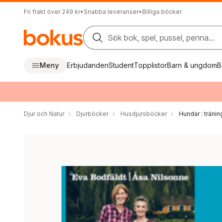
Fri frakt över 249 kr
•
Snabba leveranser
•
Billiga böcker
Sök bok, spel, pussel, penna...
Meny
Erbjudanden
Student
Topplistor
Barn & ungdom
B
Djur och Natur
Djurböcker
Husdjursböcker
Hundar : träni