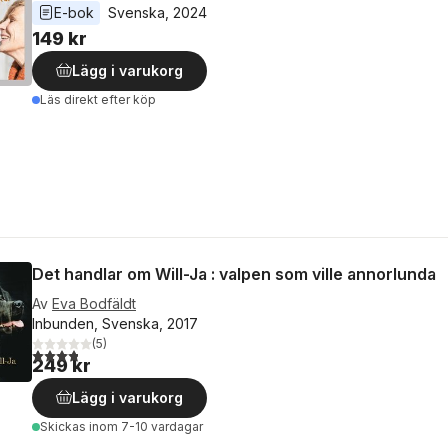
E-bok
Svenska
, 
2024
149 kr
Lägg i varukorg
Läs direkt efter köp
Det handlar om Will-Ja : valpen som ville annorlunda
Av
Eva Bodfäldt
Inbunden, Svenska, 2017
(
5
)
3,8
utav 5 stjärnor. Totalt antal röster:
249 kr
Lägg i varukorg
Skickas
inom 7-10 vardagar