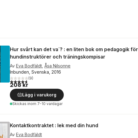
Hur svårt kan det va´? : en liten bok om pedagogik för
hundinstruktörer och träningskompisar
Av
Eva Bodfäldt
,
Åsa Nilsonne
Inbunden, Svenska, 2016
(
9
)
4,7
utav 5 stjärnor. Totalt antal röster:
208 kr
Lägg i varukorg
Skickas
inom 7-10 vardagar
Kontaktkontraktet : lek med din hund
Av
Eva Bodfäldt