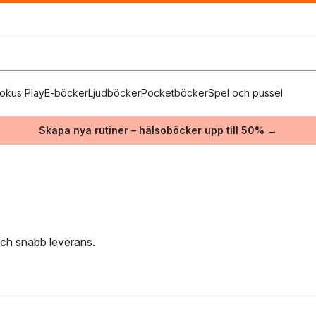
okus Play
E-böcker
Ljudböcker
Pocketböcker
Spel och pussel
Skapa nya rutiner – hälsoböcker upp till 50% →
e
 och snabb leverans.