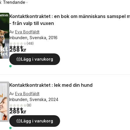
å:
Trendande
Kontaktkontraktet : en bok om människans samspel
- från valp till vuxen
Av
Eva Bodfäldt
Inbunden, Svenska, 2016
(
48
)
4,2
utav 5 stjärnor. Totalt antal röster:
258 kr
Lägg i varukorg
Kontaktkontraktet : lek med din hund
Av
Eva Bodfäldt
Inbunden, Svenska, 2024
(
8
)
4,0
utav 5 stjärnor. Totalt antal röster:
285 kr
Lägg i varukorg