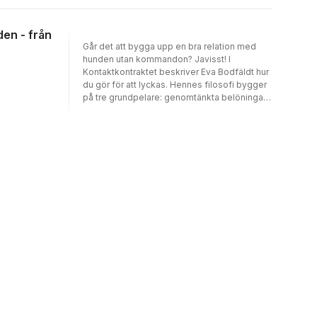
skulle handla om Will-Jas grundläggande
utbildning till apportör. Det blev inte så. Will-
Ja to istället ett stadigt grepp om sin egen
en - från
historia. med sin starka personlighet har hon
Går det att bygga upp en bra relation med
yrt upp många känslor och bitvis skapat stor
hunden utan kommandon? Javisst! I
relationsdramatik.
Kontaktkontraktet beskriver Eva Bodfäldt hur
du gör för att lyckas. Hennes filosofi bygger
på tre grundpelare: genomtänkta belöningar,
kontakt- och följsamhetsträning samt lugn
och ro träning. Grundtränar du hunden på
detta sätt kommer inlärningen av olika
färdigheter att gå så mycket lättare. Valp-
eller vuxen hund spelar ingen roll - konceptet
fungerar för alla hundar, oavsett ålder och
användningsområde. Kontaktkontraktet är en
av Sveriges mest sålda hundböcker, en
modern klassiker som översatts till flera
språk. Ur innehållet:Hur lär jag min hund att
följa mig - utan att alltid behöva kalla in den?
Hur får jag min hund att vara lugn när den ser
andra hundar?Kan jag korrigera hunden utan
att riskera en dålig relation?Hur lär jag hunden
att komma på inkallning, gå fint i koppel och
att stanna på signal?Vad gör jag om hunden
morrar mot mig?Hur lär jag hunden att vara