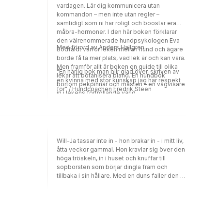
vardagen. Lär dig kommunicera utan
kommandon – men inte utan regler –
samtidigt som ni har roligt och boostar era
måbra-hormoner. I den här boken förklarar
den välrenommerade hundpsykologen Eva
Med förord av Anders Hallgren.
Bodfäldt varför leken mellan hund och ägare
borde få ta mer plats, vad lek är och kan vara.
Men framför allt är boken en guide till olika
"En härlig bok man blir glad över, skriven av
lekar att botanisera bland. En hundbok
en kvinna med stor kunskap jag har respekt
bortom pekpinnar och måsten – en vägvisare
för" / Hundcoachen Fredrik Steen
in i lekens förtrollande värld.
Will-Ja tassar inte in - hon brakar in - i mitt liv,
åtta veckor gammal. Hon kravlar sig över den
höga tröskeln, in i huset och knuffar till
sopborsten som börjar dingla fram och
tillbaka i sin hållare. Med en duns faller den i
golvet intill henne. Will-Ja betraktar den
nyfiket. Sedan kastar hon sig över den och
springer runt, runt, medan borsten slår i
väggarna. Tanken var att den här boken