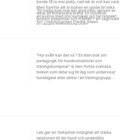
borde få ta mer plats, vad lek är och kan vara.
Men framför allt är boken en guide till olika
"En härlig bok man blir glad över, skriven av
lekar att botanisera bland. En hundbok
en kvinna med stor kunskap jag har respekt
bortom pekpinnar och måsten – en vägvisare
för" / Hundcoachen Fredrik Steen
in i lekens förtrollande värld.
"Hur svårt kan det va´? En liten bok om
pedagogik för hundinstruktörer och
träningskompisar" är den första svenska
boken som riktar sig till dig som undervisar
hundägare eller deltar i en träningsgrupp.
Den kan läsas av alla som är intresserade av
hur vi kan skapa ett inspirerande
inlärningsklimat.
Lek ger en fantastisk möjlighet att stärka
relationen till din hund och underlätta