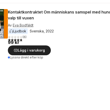
Kontaktkontraktet Om människans samspel med hund
valp till vuxen
Av
Eva Bodfäldt
Ljudbok
Svenska
, 
2022
(
6
)
4,8
utav 5 stjärnor. Totalt antal röster:
99 kr
Lägg i varukorg
Lyssna direkt efter köp