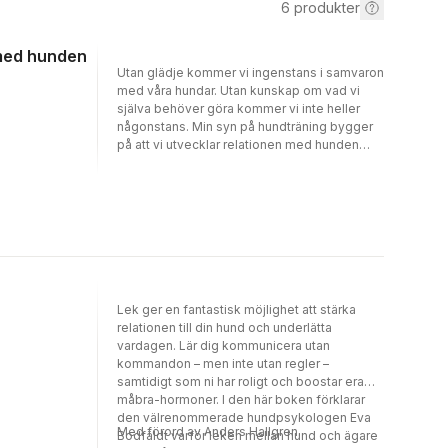
6
produkter
 med hunden
Utan glädje kommer vi ingenstans i samvaron
med våra hundar. Utan kunskap om vad vi
själva behöver göra kommer vi inte heller
någonstans. Min syn på hundträning bygger
på att vi utvecklar relationen med hunden
utan att använda kommandon. Dem lägger vi
till först senare, när vi byggt upp en trygg och
glädjerik grund. Därför handlar den här
boken, i motsats till många andra, inte i första
hand om kommandon, utan om vilka
alternativ vi har för att skapa en varm,
ansvarsfull och tillitsfull samvaro med
hunden.
Lek ger en fantastisk möjlighet att stärka
relationen till din hund och underlätta
vardagen. Lär dig kommunicera utan
kommandon – men inte utan regler –
samtidigt som ni har roligt och boostar era
måbra-hormoner. I den här boken förklarar
den välrenommerade hundpsykologen Eva
Med förord av Anders Hallgren.
Bodfäldt varför leken mellan hund och ägare