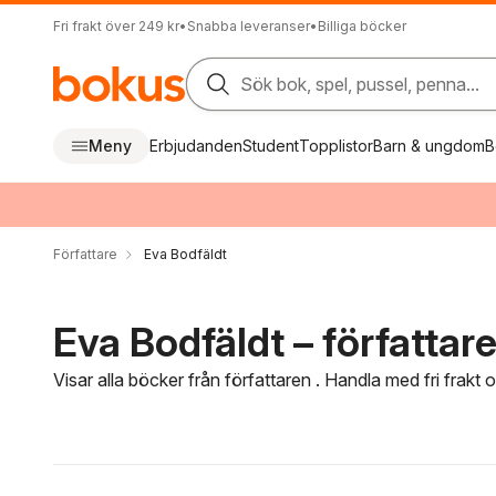
Fri frakt över 249 kr
•
Snabba leveranser
•
Billiga böcker
Sök bok, spel, pussel, penna...
Meny
Erbjudanden
Student
Topplistor
Barn & ungdom
B
Författare
Eva Bodfäldt
Eva Bodfäldt – författar
Visar alla böcker från författaren . Handla med fri frakt
Hoppa över filtreringsmeny