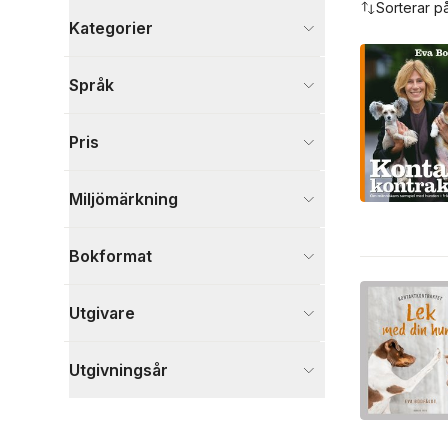
Sorterar p
Kategorier
Böcker
Språk
Djur och Natur
5
Visa fler
Pris
Visa fler
Miljömärkning
Bokformat
Utgivare
Utgivningsår