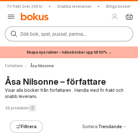
Fri frakt över 249 kr
•
Snabba leveranser
•
Billiga böcker
Sök bok, spel, pussel, penna...
Skapa nya rutiner – hälsoböcker upp till 50% →
Författare
Åsa Nilsonne
Åsa Nilsonne – författare
Visar alla böcker från författaren . Handla med fri frakt och
snabb leverans.
39
produkter
Filtrera
Sortera:
Trendande