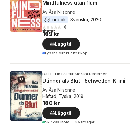
Mindfulness utan flum
Av
Åsa Nilsonne
Ljudbok
Svenska
, 
2020
(
3
)
3,3
utav 5 stjärnor. Totalt antal röster:
169 kr
Lägg till
Lyssna direkt efter köp
Del 1 - Ein Fall für Monika Pedersen
Dünner als Blut - Schweden-Krimi
Av
Åsa Nilsonne
Häftad, Tyska, 2019
180 kr
Lägg till
Skickas
inom 3-6 vardagar