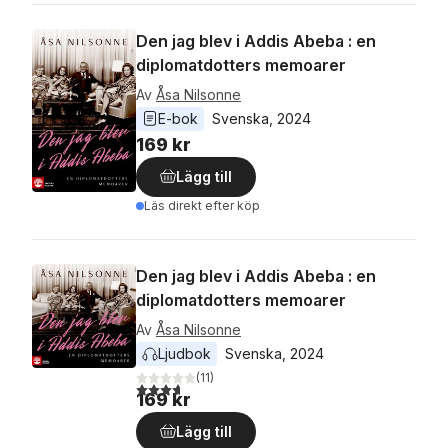
Den jag blev i Addis Abeba : en
diplomatdotters memoarer
Av
Åsa Nilsonne
E-bok
Svenska
, 
2024
169 kr
Lägg till
Läs direkt efter köp
Den jag blev i Addis Abeba : en
diplomatdotters memoarer
Av
Åsa Nilsonne
Ljudbok
Svenska
, 
2024
(
11
)
3,7
utav 5 stjärnor. Totalt antal röster:
169 kr
Lägg till