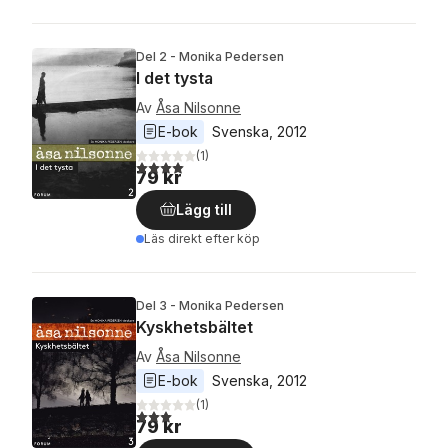
Del 2 - Monika Pedersen
I det tysta
Av
Åsa Nilsonne
E-bok
Svenska
, 
2012
(
1
)
4,0
utav 5 stjärnor. Totalt antal röster:
79 kr
Lägg till
Läs direkt efter köp
Del 3 - Monika Pedersen
Kyskhetsbältet
Av
Åsa Nilsonne
E-bok
Svenska
, 
2012
(
1
)
3,0
utav 5 stjärnor. Totalt antal röster:
79 kr