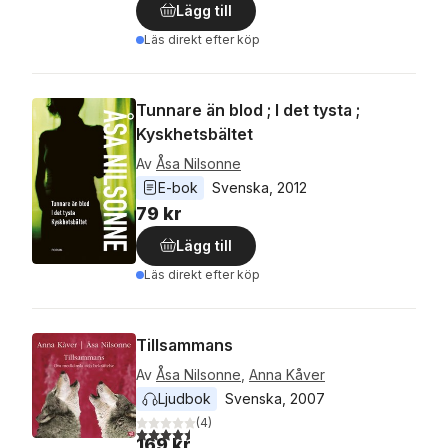
Lägg till
Läs direkt efter köp
Tunnare än blod ; I det tysta ;
Kyskhetsbältet
Av
Åsa Nilsonne
E-bok
Svenska
, 
2012
79 kr
Lägg till
Läs direkt efter köp
Tillsammans
Av
Åsa Nilsonne
,
Anna Kåver
Ljudbok
Svenska
, 
2007
(
4
)
4,5
utav 5 stjärnor. Totalt antal röster:
169 kr