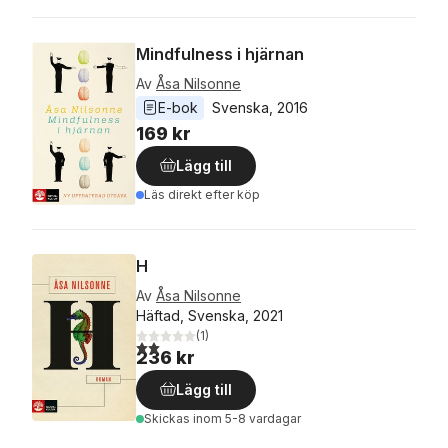
Mindfulness i hjärnan
Av
Åsa Nilsonne
E-bok
Svenska
, 
2016
169 kr
Lägg till
Läs direkt efter köp
H
Av
Åsa Nilsonne
Häftad, Svenska, 2021
(
1
)
2,0
utav 5 stjärnor. Totalt antal röster:
236 kr
Lägg till
Skickas
inom 5-8 vardagar