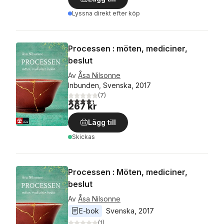
Lyssna direkt efter köp
Processen : möten, mediciner,
beslut
Av
Åsa Nilsonne
Inbunden, Svenska, 2017
(
7
)
4,3
utav 5 stjärnor. Totalt antal röster:
267 kr
Lägg till
Skickas
Processen : Möten, mediciner,
beslut
Av
Åsa Nilsonne
E-bok
Svenska
, 
2017
(
1
)