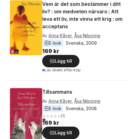
Vem är det som bestämmer i ditt
liv? : om medveten närvaro ; Att
leva ett liv, inte vinna ett krig : om
acceptans
Av
Anna Kåver
,
Åsa Nilsonne
E-bok
Svenska
, 
2009
169 kr
Lägg till
Läs direkt efter köp
Tillsammans
Av
Anna Kåver
,
Åsa Nilsonne
E-bok
Svenska
, 
2008
(
1
)
1,0
utav 5 stjärnor. Totalt antal röster:
169 kr
Lägg till