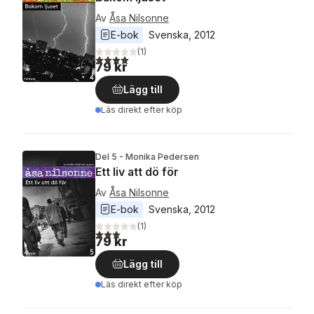
Av
Åsa Nilsonne
E-bok
Svenska
, 
2012
(
1
)
4,0
utav 5 stjärnor. Totalt antal röster:
79 kr
Lägg till
Läs direkt efter köp
Del 5 - Monika Pedersen
Ett liv att dö för
Av
Åsa Nilsonne
E-bok
Svenska
, 
2012
(
1
)
3,0
utav 5 stjärnor. Totalt antal röster:
79 kr
Lägg till
Läs direkt efter köp