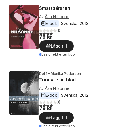
Smärtbäraren
Av
Åsa Nilsonne
E-bok
Svenska
, 
2013
(
1
)
4,0
utav 5 stjärnor. Totalt antal röster:
79 kr
Lägg till
Läs direkt efter köp
Del 1 - Monika Pedersen
Tunnare än blod
Av
Åsa Nilsonne
E-bok
Svenska
, 
2012
(
1
)
4,0
utav 5 stjärnor. Totalt antal röster:
79 kr
Lägg till
Läs direkt efter köp