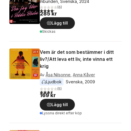
Inbunden, Svenska, 2024
(
6
)
4,2
utav 5 stjärnor. Totalt antal röster:
285 kr
Lägg till
Skickas
Vem är det som bestämmer i ditt
liv?/Att leva ett liv, inte vinna ett
krig
Av
Åsa Nilsonne
,
Anna Kåver
Ljudbok
Svenska
, 
2009
(
5
)
3,6
utav 5 stjärnor. Totalt antal röster:
169 kr
Lägg till
Lyssna direkt efter köp