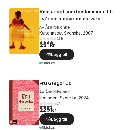
Vem är det som bestämmer i ditt
liv? : om medveten närvaro
Av
Åsa Nilsonne
Kartonnage, Svenska, 2007
(
31
)
4,1
utav 5 stjärnor. Totalt antal röster:
251 kr
Lägg till
Skickas
Fru Gregorius
Av
Åsa Nilsonne
Inbunden, Svenska, 2024
(
7
)
3,6
utav 5 stjärnor. Totalt antal röster:
229 kr
Lägg till
Skickas