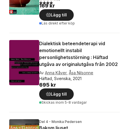
4,0
utav 5 stjärnor. Totalt antal röster:
169 kr
Lägg till
Läs direkt efter köp
Dialektisk beteendeterapi vid
emotionellt instabil
personlighetsstörning : Häftad
utgåva av originalutgåva från 2002
Av
Anna Kåver
,
Åsa Nilsonne
Häftad, Svenska, 2021
695 kr
Lägg till
Skickas
inom 5-8 vardagar
Del 4 - Monika Pedersen
Bakom ljuset