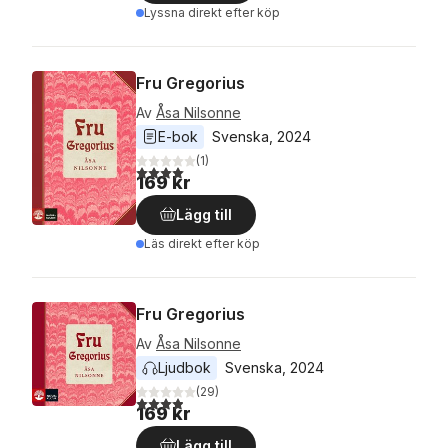
Lyssna direkt efter köp
Fru Gregorius
Av
Åsa Nilsonne
E-bok
Svenska
, 
2024
(
1
)
4,0
utav 5 stjärnor. Totalt antal röster:
169 kr
Lägg till
Läs direkt efter köp
Fru Gregorius
Av
Åsa Nilsonne
Ljudbok
Svenska
, 
2024
(
29
)
3,9
utav 5 stjärnor. Totalt antal röster:
169 kr
Lägg till