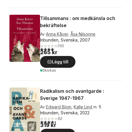
Tillsammans : om medkänsla och
bekräftelse
Av
Anna Kåver
,
Åsa Nilsonne
Inbunden, Svenska, 2007
(
10
)
3,9
utav 5 stjärnor. Totalt antal röster:
265 kr
Lägg till
Skickas
Radikalism och avantgarde :
Sverige 1947-1967
Av
Edward Blom
,
Kalle Lind
m. fl.
Inbunden, Svenska, 2022
(
5
)
4,4
utav 5 stjärnor. Totalt antal röster:
319 kr