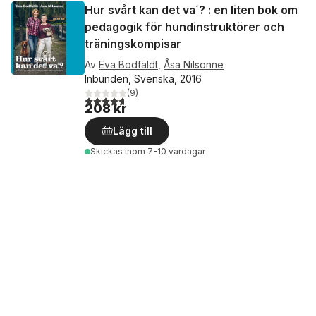
Hur svårt kan det va´? : en liten bok om
pedagogik för hundinstruktörer och
träningskompisar
Av
Eva Bodfäldt
,
Åsa Nilsonne
Inbunden, Svenska, 2016
(
9
)
4,7
utav 5 stjärnor. Totalt antal röster:
208 kr
Lägg till
Skickas
inom 7-10 vardagar