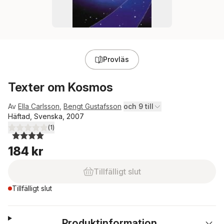
Provläs
Texter om Kosmos
Av
Ella Carlsson
,
Bengt Gustafsson
och 9 till
Häftad, Svenska, 2007
(
1
)
4,0
utav 5 stjärnor. Totalt antal röster:
184 kr
Tillfälligt slut
Tillfälligt slut
Produktinformation