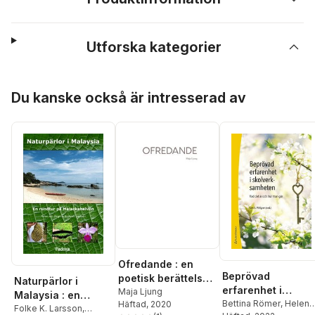
Utforska kategorier
Hoppa över listan
Du kanske också är intresserad av
Ofredande : en
Beprövad
poetisk berättelse
Naturpärlor i
erfarenhet i
om en rättegång
Maja Ljung
Malaysia : en
skolverksamheten 
Bettina Römer
,
Helena
Häftad
, 2020
rundtur på
Folke K. Larsson
,