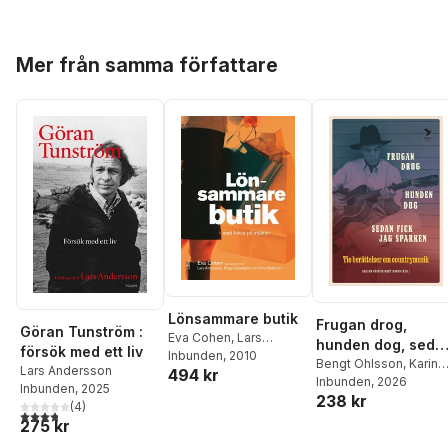
Hoppa över listan
Mer från samma författare
Lönsammare butik
Frugan drog,
Göran Tunström :
Eva Cohen
,
Lars
hunden dog, seda
försök med ett liv
Andersson
Inbunden
, 2010
,
Örne
fick jag sparken :
Bengt Ohlsson
,
Karin
Lars Andersson
494 kr
Kjellström
,
Roger
Pihl
Inbunden
,
Andreas
, 2026
tio berättelser om
Inbunden
, 2025
Eijvergård
238 kr
Johansson Heinö
,
country
(
4
)
3,8
utav 5 stjärnor. Totalt antal röster:
Hynek Pallas
,
Sara
275 kr
Skyttedal
,
Lars