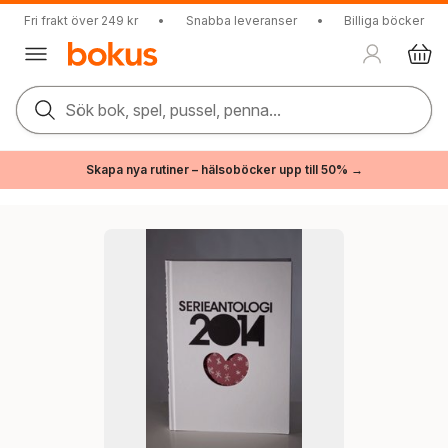
Fri frakt över 249 kr
•
Snabba leveranser
•
Billiga böcker
Sök bok, spel, pussel, penna...
Skapa nya rutiner – hälsoböcker upp till 50% →