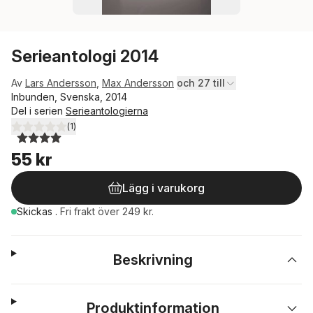
Serieantologi 2014
Av
Lars Andersson
,
Max Andersson
och 27 till
Inbunden, Svenska, 2014
Del i serien
Serieantologierna
(
1
)
4,0
utav 5 stjärnor. Totalt antal röster:
55 kr
Lägg i varukorg
Skickas
.
Fri frakt över 249 kr.
Beskrivning
Produktinformation