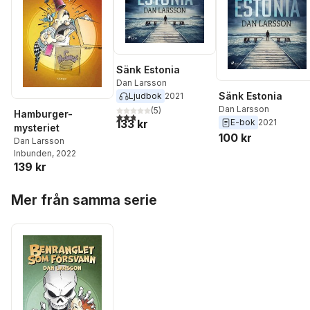
Sänk Estonia
Dan Larsson
Sänk Estonia
Ljudbok
2021
Dan Larsson
(
5
)
Hamburger-
2,8
utav 5 stjärnor. Totalt antal röster:
133 kr
E-bok
2021
mysteriet
100 kr
Dan Larsson
Inbunden
, 2022
139 kr
Hoppa över listan
Mer från samma serie