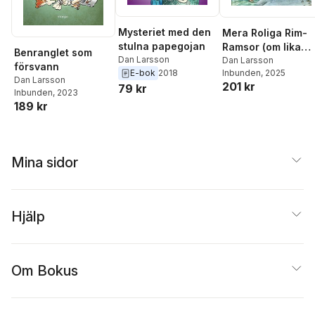
Mysteriet med den
Mera Roliga Rim-
stulna papegojan
Ramsor (om lika
Benranglet som
Dan Larsson
olika ord)
Dan Larsson
försvann
Inbunden
, 2025
E-bok
2018
Dan Larsson
201 kr
79 kr
Inbunden
, 2023
189 kr
Mina sidor
Hjälp
Om Bokus