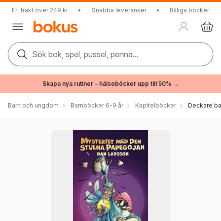
Fri frakt över 249 kr
•
Snabba leveranser
•
Billiga böcker
Sök bok, spel, pussel, penna...
Skapa nya rutiner – hälsoböcker upp till 50% →
Barn och ungdom
Barnböcker 6-9 år
Kapitelböcker
Deckare ba