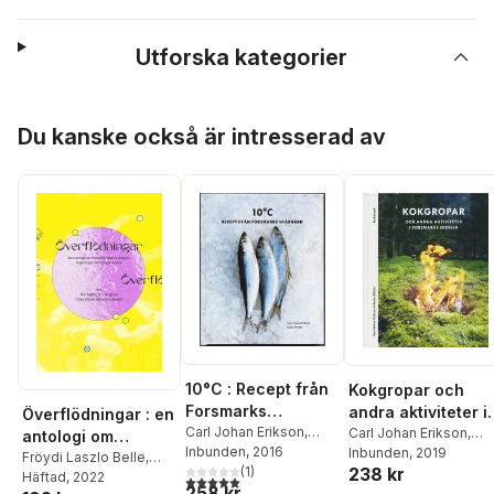
Utforska kategorier
Hoppa över listan
Du kanske också är intresserad av
10°C : Recept från
Kokgropar och
Forsmarks
andra aktiviteter i
Överflödningar : en
skärgård
Carl Johan Erikson
,
Forsmarks skogar
Carl Johan Erikson
,
antologi om
Karin Willén
Inbunden
, 2016
,
Jesper
Karin Willén
Inbunden
, 2019
reproduktionstekno
Fröydi Laszlo Belle
,
Olsson
(
1
)
238 kr
Sebastian Mohr
Häftad
, 2022
,
5,0
utav 5 stjärnor. Totalt antal röster:
logier, begärslinjer
258 kr