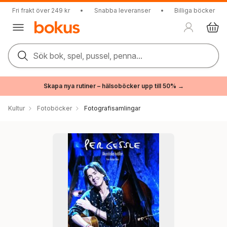
Fri frakt över 249 kr
•
Snabba leveranser
•
Billiga böcker
Sök bok, spel, pussel, penna...
Skapa nya rutiner – hälsoböcker upp till 50% →
Kultur
Fotoböcker
Fotografisamlingar