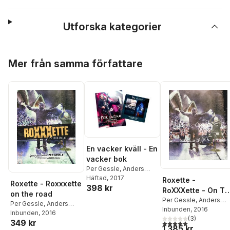
Utforska kategorier
Hoppa över listan
Mer från samma författare
En vacker kväll - En
vacker bok
Per Gessle
,
Anders
Roos
Häftad
, 2017
Roxette -
Roxette - Roxxxette
398 kr
RoXXXette - On T
on the road
Road - The Roxers
Per Gessle
,
Anders
Per Gessle
,
Anders
Roos
Inbunden
, 2016
Edition
Roos
Inbunden
, 2016
(
3
)
349 kr
5,0
utav 5 stjärnor. Tota
1 385 kr