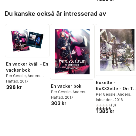
Hoppa över listan
Du kanske också är intresserad av
En vacker kväll - En
vacker bok
Per Gessle
,
Anders
Roos
Häftad
, 2017
Roxette -
En vacker bok
398 kr
RoXXXette - On T
Per Gessle
,
Anders
Road - The Roxers
Per Gessle
,
Anders
Roos
Häftad
, 2017
Roos
Inbunden
, 2016
Edition
303 kr
(
3
)
5,0
utav 5 stjärnor. Tota
1 385 kr