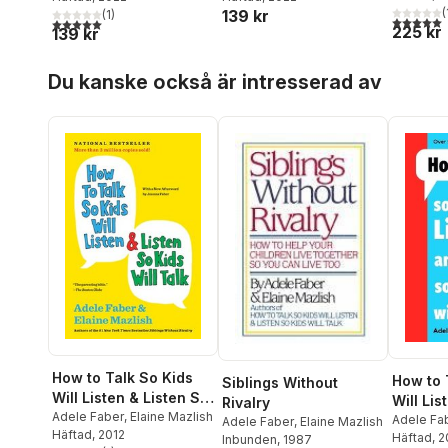
(
139 kr
(
1
)
5,0
utav 5 
5,0
utav 5 stjärnor. Totalt antal röster:
225 kr
139 kr
Hoppa över listan
Du kanske också är intresserad av
How to Talk So Kids
How to 
Siblings Without
Will Listen & Listen So
Will Lis
Rivalry
Kids Will Talk
Adele Faber
,
Elaine Mazlish
so Kids 
Adele Fa
Adele Faber
,
Elaine Mazlish
Häftad
, 2012
Häftad
, 
Inbunden
, 1987