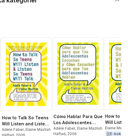
ka kategorier
How to Talk S
Cómo Hablar Para Que
How to Talk So Teens
Will Listen an
Los Adolescentes
Will Listen and Listen
So Teens Will 
Elaine Mazlish
,
A
Escuchen Y Cómo
Adele Faber
,
Elaine Mazlish
So Teens Will Talk
Adele Faber
,
Elaine Mazlish
Häftad
, 2006
E-bok
2010
Escuchar Para Que
Häftad
, 2006