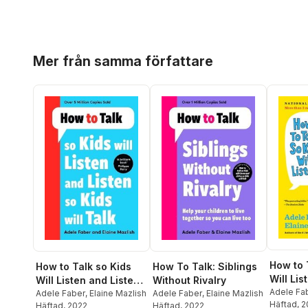
Hoppa över listan
Mer från samma författare
How to 
How to Talk so Kids
How To Talk: Siblings
Will Lis
Will Listen and Listen
Without Rivalry
Kids Wil
Adele Fa
so Kids Will Talk
Adele Faber
,
Elaine Mazlish
Adele Faber
,
Elaine Mazlish
Häftad
, 
Häftad
, 2022
Häftad
, 2022