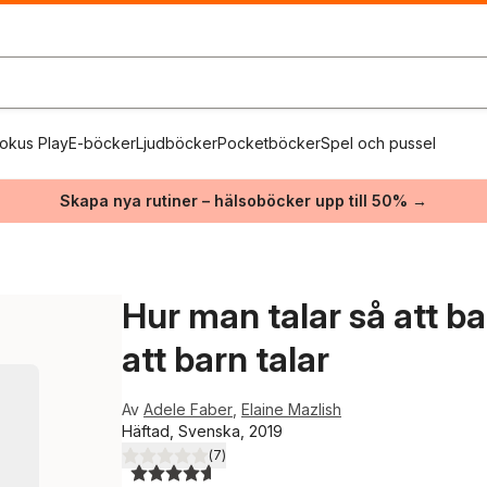
okus Play
E-böcker
Ljudböcker
Pocketböcker
Spel och pussel
Skapa nya rutiner – hälsoböcker upp till 50% →
Hur man talar så att ba
att barn talar
Av
Adele Faber
,
Elaine Mazlish
Häftad, Svenska, 2019
(
7
)
4,6
utav 5 stjärnor. Totalt antal röster: