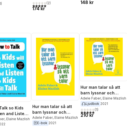
148 kr
(
2
)
1
)
5,0
utav 5 stjärnor. Totalt antal röster:
stjärnor. Totalt antal röster:
174 kr
Hur man talar så att
barn lyssnar och
lyssnar så att barn
Adele Faber
,
Elaine Mazlish
Ljudbok
2021
talar
Hur man talar så att
Talk so Kids
(
1
)
5,0
utav 5 stjärnor. Totalt ant
barn lyssnar och
ten and Listen
210 kr
lyssnar så att barn
Adele Faber
,
Elaine Mazlish
Will Talk
ber
,
Elaine Mazlish
E-bok
2021
talar
2022