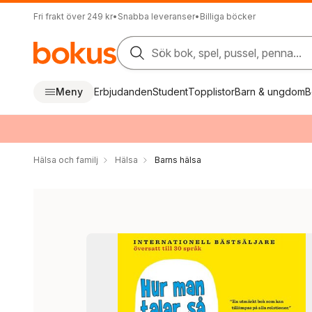
Fri frakt över 249 kr
•
Snabba leveranser
•
Billiga böcker
Sök bok, spel, pussel, penna...
Meny
Erbjudanden
Student
Topplistor
Barn & ungdom
B
Hälsa och familj
Hälsa
Barns hälsa