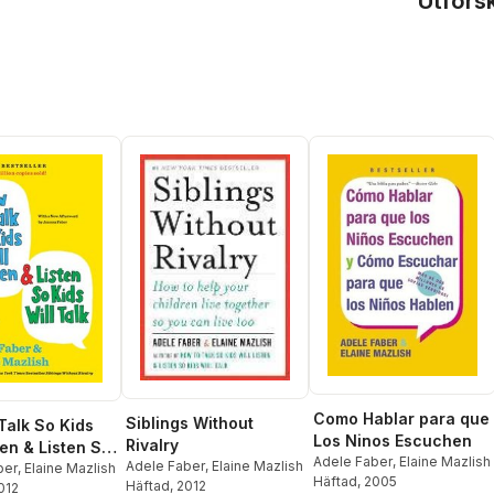
Utfors
Como Hablar para que
Siblings Without
Talk So Kids
Los Ninos Escuchen
Rivalry
ten & Listen So
Adele Faber
,
Elaine Mazlish
Adele Faber
,
Elaine Mazlish
l Talk
ber
,
Elaine Mazlish
Häftad
, 2005
Häftad
, 2012
2012