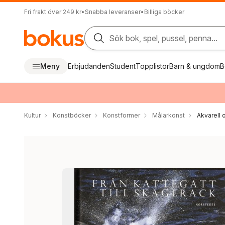
Fri frakt över 249 kr
•
Snabba leveranser
•
Billiga böcker
Sök bok, spel, pussel, penna...
Meny
Erbjudanden
Student
Topplistor
Barn & ungdom
B
Kultur
Konstböcker
Konstformer
Målarkonst
Akvarell 