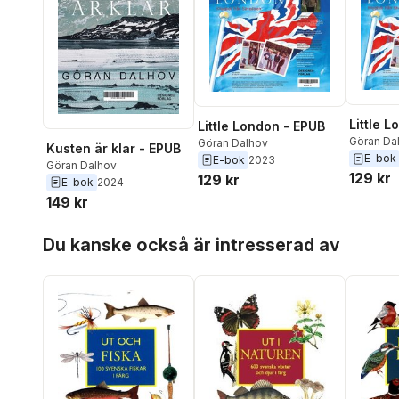
Little 
Little London - EPUB
Göran Da
Göran Dalhov
Kusten är klar - EPUB
E-bok
E-bok
2023
Göran Dalhov
129 kr
129 kr
E-bok
2024
149 kr
Hoppa över listan
Du kanske också är intresserad av