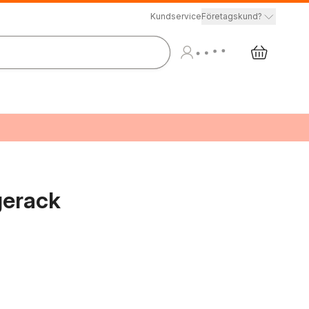
Kundservice
Företagskund?
agerack