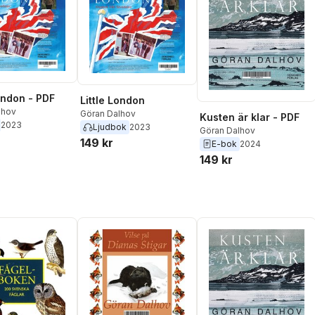
London - PDF
Little London
lhov
Göran Dalhov
Kusten är klar - PDF
2023
Ljudbok
2023
Göran Dalhov
149 kr
E-bok
2024
149 kr