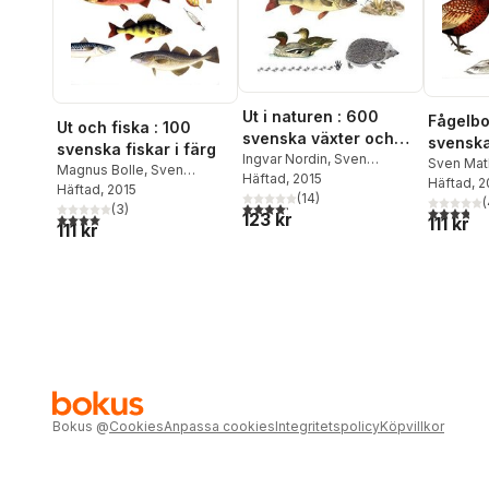
Ut i naturen : 600
Fågelbo
Ut och fiska : 100
svenska växter och
svenska
svenska fiskar i färg
djur i färg
Ingvar Nordin
,
Sven
Sven Mat
Magnus Bolle
,
Sven
Mathiasson
Häftad
, 2015
,
Jimmy Stigh
,
Häftad
, 
Mathiasson
Häftad
, 2015
,
Olle W Nilsson
Karl-Axel Jansson
(
14
)
(
4,2
utav 5 stjärnor. Totalt antal röster:
(
3
)
3,8
utav 5 
123 kr
4,0
utav 5 stjärnor. Totalt antal röster:
111 kr
111 kr
Bokus
@
Cookies
Anpassa cookies
Integritetspolicy
Köpvillkor