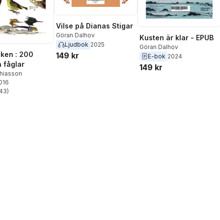
Vilse på Dianas Stigar
Göran Dalhov
Kusten är klar - EPUB
Ljudbok
2025
Göran Dalhov
ken : 200
149 kr
E-bok
2024
 fåglar
149 kr
hiasson
2016
43
)
stjärnor. Totalt antal röster: