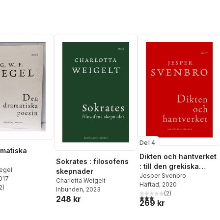
Del 4
matiska
Dikten och hantverket
Sokrates : filosofens
: till den grekiska
Hegel
skepnader
poetikens ursprung
Jesper Svenbro
2017
Charlotta Weigelt
Häftad
, 2020
2
)
Inbunden
, 2023
stjärnor. Totalt antal röster:
(
2
)
3,0
utav 5 stjärnor. Totalt ant
248 kr
269 kr