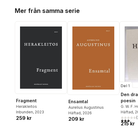
Hoppa över listan
Mer från samma serie
Del 1
Den dra
poesin
Fragment
Ensamtal
G. W. F. 
Herakleitos
Aurelius Augustinus
Häftad
, 
Inbunden
, 2023
Häftad
, 2026
259 kr
(
209 kr
3,0
utav 5 
215 kr
Hoppa över listan