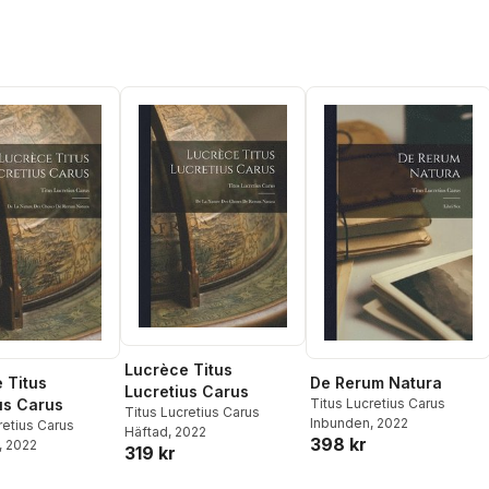
Lucrèce Titus
 Titus
De Rerum Natura
Lucretius Carus
us Carus
Titus Lucretius Carus
Titus Lucretius Carus
Inbunden
, 2022
retius Carus
Häftad
, 2022
398 kr
, 2022
319 kr