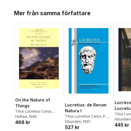
Hoppa över listan
Mer från samma författare
On the Nature of
Lucrèce
Lucretius: de Rerum
Things
Lucreti
Natura I
Titus Lucretius Carus
,
Titus Luc
Titus Lucretius Carus
,
P.
Lucretius
Häftad
, 1995
Inbunden
Michael Brown
Inbunden
, 1991
468 kr
445 kr
527 kr