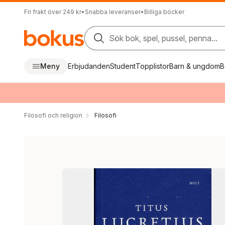
Fri frakt över 249 kr
•
Snabba leveranser
•
Billiga böcker
Sök bok, spel, pussel, penna...
Meny
Erbjudanden
Student
Topplistor
Barn & ungdom
B
Filosofi och religion
Filosofi