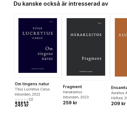
Du kanske också är intresserad av
Om tingens natur
Fragment
Ensamta
Titus Lucretius Carus
Herakleitos
Aurelius 
Inbunden
, 2022
Inbunden
, 2023
Häftad
, 
(
2
)
5,0
utav 5 stjärnor. Totalt antal röster:
259 kr
209 kr
245 kr