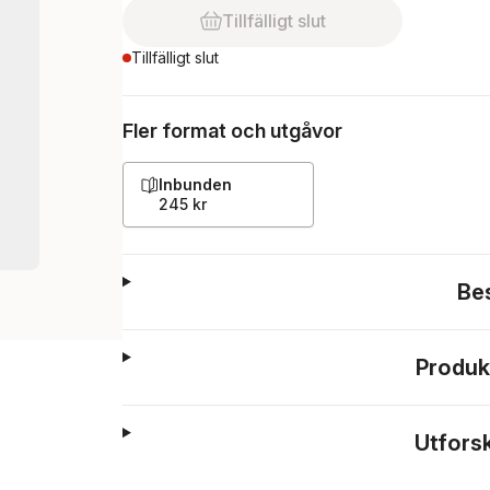
Tillfälligt slut
Tillfälligt slut
Fler format och utgåvor
Inbunden
245 kr
Be
Produk
Utfors