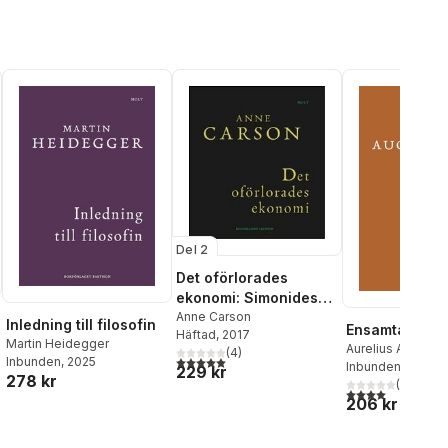
Del 2
Det oförlorades
ekonomi: Simonides
från Keos läst med
Anne Carson
Inledning till filosofin
Ensamtal
Häftad
, 2017
Paul Celan
Martin Heidegger
Aurelius Augusti
(
4
)
5,0
utav 5 stjärnor. Totalt antal röster:
Inbunden
, 2025
Inbunden
, 2025
229 kr
278 kr
(
1
)
4,0
utav 5 stjärnor
al röster:
206 kr