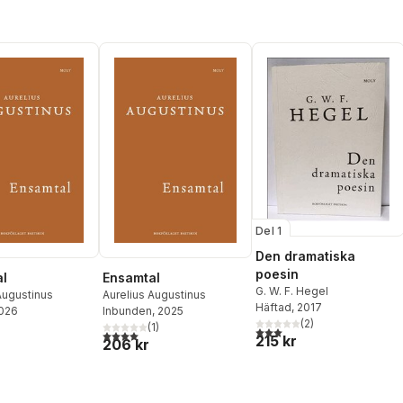
Del 1
Den dramatiska
poesin
l
Ensamtal
G. W. F. Hegel
Augustinus
Aurelius Augustinus
Häftad
, 2017
2026
Inbunden
, 2025
(
2
)
(
1
)
3,0
utav 5 stjärnor. Totalt ant
4,0
utav 5 stjärnor. Totalt antal röster:
215 kr
206 kr