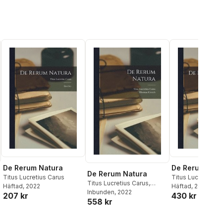
De Rerum Natura
De Rerum Nat
De Rerum Natura
Titus Lucretius Carus
Titus Lucretius C
Titus Lucretius Carus
,
Häftad
, 2022
Thomas Creech
Häftad
, 2022
Thomas Creech
Inbunden
, 2022
207 kr
430 kr
558 kr