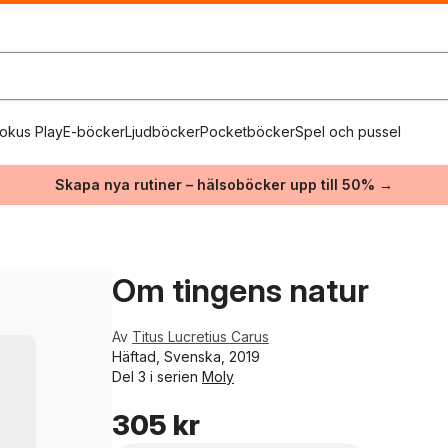
okus Play
E-böcker
Ljudböcker
Pocketböcker
Spel och pussel
Skapa nya rutiner – hälsoböcker upp till 50% →
Om tingens natur
Av
Titus Lucretius Carus
Häftad, Svenska, 2019
Del 3 i serien
Moly
305 kr