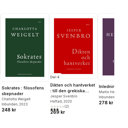
Del 4
Dikten och hantverket
Inledning till f
Sokrates : filosofens
: till den grekiska
Martin Heidegge
skepnader
poetikens ursprung
Jesper Svenbro
Inbunden
, 2025
Charlotta Weigelt
Häftad
, 2020
278 kr
Inbunden
, 2023
al röster:
(
2
)
3,0
utav 5 stjärnor. Totalt antal röster:
248 kr
269 kr