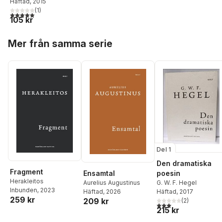
Häftad
, 2015
(
1
)
5,0
utav 5 stjärnor. Totalt antal röster:
105 kr
Hoppa över listan
Mer från samma serie
Del 1
Den dramatiska
Fragment
Ensamtal
poesin
Herakleitos
Aurelius Augustinus
G. W. F. Hegel
Inbunden
, 2023
Häftad
, 2026
Häftad
, 2017
259 kr
209 kr
(
2
)
3,0
utav 5 stjärnor. Tota
215 kr