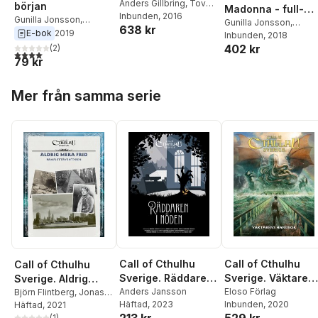
Anders Gillbring
,
Tove
början
Madonna - full-
Gillbring
Inbunden
,
Gunilla
, 2016
Gunilla Jonsson
,
length campaign
Gunilla Jonsson
,
638 kr
Jonsson
,
Michael
Michael Petersén
E-bok
2019
Michael Petersén
Inbunden
, 2018
Petersén
,
Åsa Roos
,
402 kr
(
2
)
4,0
utav 5 stjärnor. Totalt antal röster:
Henrik Örnebring
,
79 kr
Johan Englund
Hoppa över listan
Mer från samma serie
Call of Cthulhu
Call of Cthulhu
Call of Cthulhu
Sverige. Räddaren i
Sverige. Väktaren
Sverige. Aldrig
Nöden
Anders Jansson
handbok
Eloso Förlag
mera frid
Björn Flintberg
,
Jonas
Häftad
, 2023
Inbunden
, 2020
Larsson Olanders
Häftad
, 2021
,
Samuel Lowejko
(
1
)
,