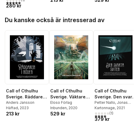
213 kr
529 kr
5,0
utav 5 stjärnor. Totalt antal röster:
280 kr
Alexander Fahlander
Hoppa över listan
Du kanske också är intresserad av
Call of Cthulhu
Call of Cthulhu
Call of Cthulhu
Sverige. Räddaren i
Sverige. Väktarens
Sverige. Den svar
Nöden
Anders Jansson
handbok
Eloso Förlag
sviten
Petter Nallo
,
Jonas
Häftad
, 2023
Inbunden
, 2020
Larsson Olanders
Kartonnage
, 2021
,
Mar
213 kr
529 kr
Morrison
(
,
1
John
)
4,0
utav 5 stjärnor. Tota
379 kr
Coleman