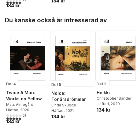
134 kr
5,0
utav 5 stjärnor. Totalt antal röster:
134 kr
Hoppa över listan
Du kanske också är intresserad av
Del 4
Del 3
Del 5
Twice A Man:
Heikki
Noice:
Works on Yellow
Christopher Sander
Tonårsdrömmar
Häftad
, 2020
Mats Almegård
Linda Skugge
134 kr
Häftad
, 2020
Häftad
, 2021
(
2
)
134 kr
5,0
utav 5 stjärnor. Totalt antal röster:
134 kr