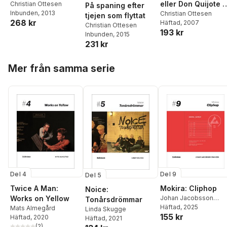
eller Don Quijote i
Christian Ottesen
På spaning efter
Inbunden
, 2013
katedern
Christian Ottesen
tjejen som flyttat
268 kr
Häftad
, 2007
Christian Ottesen
193 kr
Inbunden
, 2015
231 kr
Hoppa över listan
Mer från samma serie
Del 4
Del 9
Del 5
Twice A Man:
Mokira: Cliphop
Noice:
Works on Yellow
Johan Jacobsson
Tonårsdrömmar
Franzén
Häftad
, 2025
Mats Almegård
Linda Skugge
155 kr
Häftad
, 2020
Häftad
, 2021
(
2
)