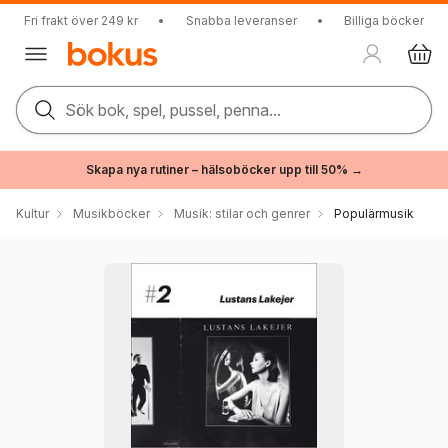
Fri frakt över 249 kr
•
Snabba leveranser
•
Billiga böcker
Sök bok, spel, pussel, penna...
Skapa nya rutiner – hälsoböcker upp till 50% →
Kultur
Musikböcker
Musik: stilar och genrer
Populärmusik