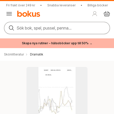
Fri frakt över 249 kr
•
Snabba leveranser
•
Billiga böcker
Sök bok, spel, pussel, penna...
Skapa nya rutiner – hälsoböcker upp till 50% →
Skönlitteratur
Dramatik