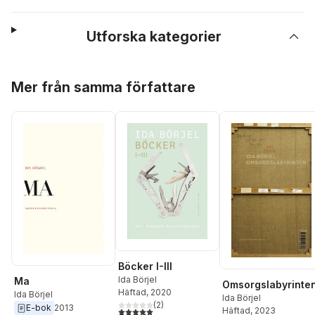
Utforska kategorier
Hoppa över listan
Mer från samma författare
Böcker I-III
Ida Börjel
Ma
Omsorgslabyrinte
Häftad
, 2020
Ida Börjel
Ida Börjel
(
2
)
E-bok
2013
5,0
utav 5 stjärnor. Totalt antal röster:
Häftad
, 2023