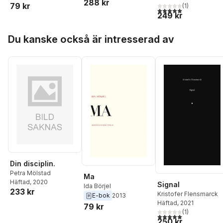
288 kr
79 kr
(
1
)
5,0
utav 5 stjärnor. Tota
249 kr
Hoppa över listan
Du kanske också är intresserad av
Din disciplin.
Petra Mölstad
Ma
Häftad
, 2020
Signal
Ida Börjel
233 kr
Kristofer Flensmarck
E-bok
2013
Häftad
, 2021
79 kr
(
1
)
5,0
utav 5 stjärnor. Tota
250 kr