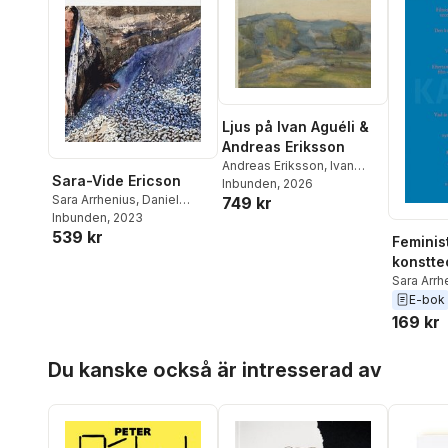
Ljus på Ivan Aguéli &
Andreas Eriksson
Andreas Eriksson
,
Ivan
Sara-Vide Ericson
Aguéli
Inbunden
,
Sara Arrhenius
, 2026
,
Sara Arrhenius
,
Daniel
749 kr
Johanna Byström Sims
,
Birnbaum
Inbunden
,
, 2023
Sinziana Ravini
Sara Walker
,
Jacob
539 kr
Wamberg
Feminis
konstte
Sara Arrh
E-bok
169 kr
Hoppa över listan
Du kanske också är intresserad av