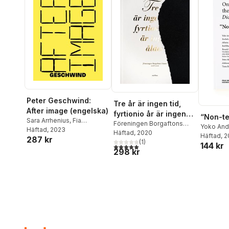
Peter Geschwind:
Tre år är ingen tid,
After image (engelska)
fyrtionio år är ingen
“Non-ter
Sara Arrhenius
,
Fia
ålder
Föreningen Borgaftons
Yoko And
Backström
Häftad
, 2023
,
Peter
Vänner
Häftad
, 2020
,
Karl J.M. Hellberg
,
Rachel A
Häftad
, 
287 kr
Geschwind
,
Gunilla
Simon Skuteli
(
1
)
,
Lars-Erik
144 kr
Björnber
5,0
utav 5 stjärnor. Totalt antal röster:
Klingberg
,
Lars-Erik
298 kr
Hjertström Lappalainen
,
Farrokhz
Hjertström Lappalainen
,
Linnea Hansander
,
Platon
Rolf Hug
Maria Lind
,
Theodor
Carlsson
,
Noah Björelius
,
Jones
,
Lu
Ringborg
,
Niclas Östlind
Truck Persson
,
Folke
Petra Ma
Fermelin
,
Mattias Hellberg
,
David N
Nina Ström
Perski
,
T
Theodor 
Stasinski
Pisa
,
Liv 