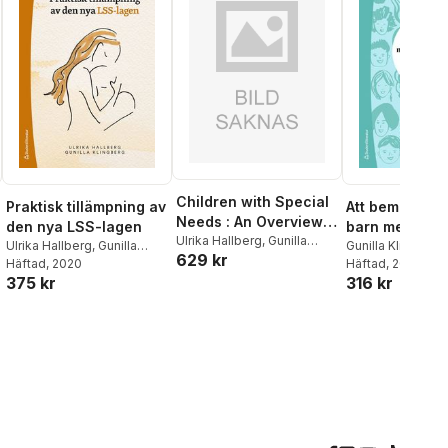
Children with Special
Praktisk tillämpning av
Att bemöta fami
Needs : An Overview
den nya LSS-lagen
barn med särs
of Knowledge on
Ulrika Hallberg
,
Gunilla
Ulrika Hallberg
,
Gunilla
behov : inom 
Gunilla Klingberg
629 kr
Klingberg
Disability
Klingberg
Häftad
, 2020
Hallberg
Häftad
, 2024
omsorg
375 kr
316 kr