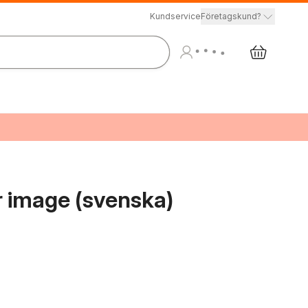
Kundservice
Företagskund?
r image (svenska)