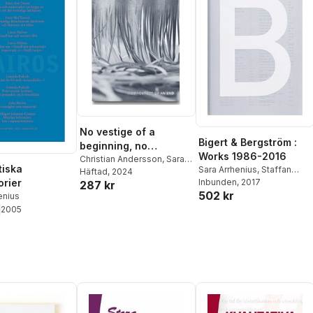
No vestige of a
Bigert & Bergström :
beginning, no
Works 1986-2016
prospect of an end
Christian Andersson
,
Sara
tiska
Sara Arrhenius
,
Staffan
Arrhenius
Häftad
, 2024
,
Magnus Jensner
,
orier
Boije af Gennäs
Inbunden
, 2017
,
Lydia
287 kr
Jerker Virdborg
,
Caroline
502 kr
Chatziiakovou
,
Simon
enius
Gustafsson
,
Eva Eriksdotter
Critchley
,
Aris Fioretos
,
2005
Stefanie Hessler
,
Jeffrey
Kastner
,
Carin Kuoni
,
Sina
Najafi
,
Cecilia Sjöholm
,
Nato Thompson
,
Christopher Turner
,
Sven-
Olov Wallenstein