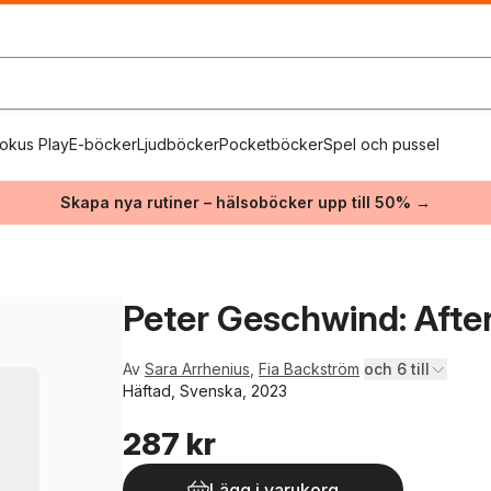
okus Play
E-böcker
Ljudböcker
Pocketböcker
Spel och pussel
Skapa nya rutiner – hälsoböcker upp till 50% →
Peter Geschwind: Afte
Av
Sara Arrhenius
,
Fia Backström
och 6 till
Häftad, Svenska, 2023
287 kr
Lägg i varukorg