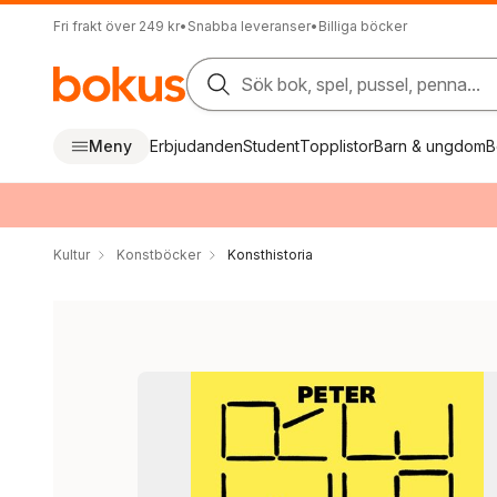
Fri frakt över 249 kr
•
Snabba leveranser
•
Billiga böcker
Sök bok, spel, pussel, penna...
Meny
Erbjudanden
Student
Topplistor
Barn & ungdom
B
Kultur
Konstböcker
Konsthistoria