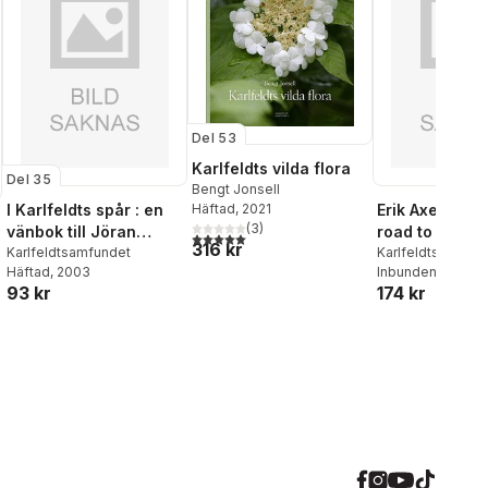
Del 53
Karlfeldts vilda flora
Del 35
Bengt Jonsell
Häftad
, 2021
I Karlfeldts spår : en
Erik Axel Karlf
(
3
)
vänbok till Jöran
road to the N
5,0
utav 5 stjärnor. Totalt antal röster:
316 kr
Mjöberg på 90-
Karlfeldtsamfundet
Prize
Karlfeldtsamfund
Häftad
, 2003
Inbunden
, 2009
årsdagen
93 kr
174 kr