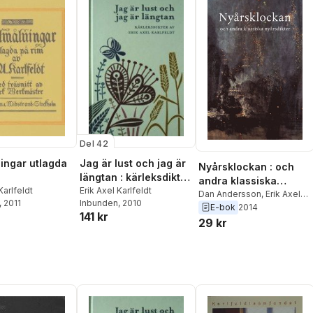
Del 42
ingar utlagda
Jag är lust och jag är
Nyårsklockan : och
längtan : kärleksdikter
andra klassiska
Karlfeldt
av Erik Axel Karlfeldt
Erik Axel Karlfeldt
nyårsdikter
Dan Andersson
,
Erik Axel
, 2011
Inbunden
, 2010
Karlfeldt
,
Esaias Tegnér
,
E-bok
2014
141 kr
Alfred Tennyson
,
Erik
29 kr
Gustaf Geijer
,
Wilhelm von
Braun