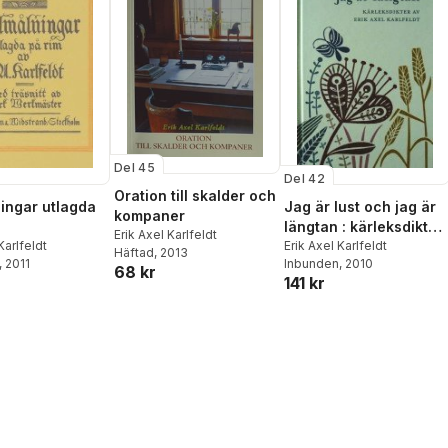
Del 45
Del 42
Oration till skalder och
ingar utlagda
Jag är lust och jag är
kompaner
längtan : kärleksdikter
Erik Axel Karlfeldt
Karlfeldt
av Erik Axel Karlfeldt
Erik Axel Karlfeldt
Häftad
, 2013
, 2011
Inbunden
, 2010
68 kr
141 kr