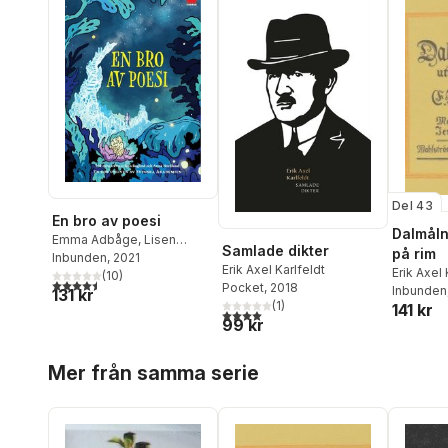
Del 43
En bro av poesi
Dalmåln
Emma Adbåge
,
Lisen
Samlade dikter
på rim
Adbåge
Inbunden
,
Carl Jonas Love
, 2021
Erik Axel Karlfeldt
Erik Axel 
Almqvist
(
,
10
Bengt Cidden
)
4,5
utav 5 stjärnor. Totalt antal röster:
Pocket
, 2018
Inbunden
131 kr
Andersson
,
Werner
(
1
)
141 kr
Aspenström
,
Kaj Beckman
,
4,0
utav 5 stjärnor. Totalt antal röster:
99 kr
Aase Berg
,
Bo Bergman
,
Erik Blomberg
,
Daniel
Hoppa över listan
Boyacioglu
,
Karin Boye
,
Mer från samma serie
Tage Danielsson
,
Elmer
Diktonius
,
Vilhelm Ekelund
,
Gunnar Ekelöf
,
Nils Ferlin
,
Tua Forsström
,
Gustaf