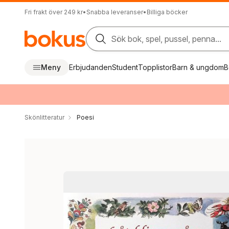
Fri frakt över 249 kr
•
Snabba leveranser
•
Billiga böcker
Sök bok, spel, pussel, penna...
Meny
Erbjudanden
Student
Topplistor
Barn & ungdom
B
Skönlitteratur
Poesi