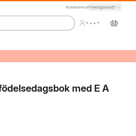
Kundservice
Företagskund?
: födelsedagsbok med E A