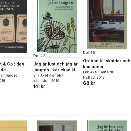
Del 45
Del 42
Oration till skalder och
t & Co : den
Jag är lust och jag är
kompaner
nde
längtan : kärleksdikter
Erik Axel Karlfeldt
ionen?
tsamfundet
av Erik Axel Karlfeldt
Erik Axel Karlfeldt
Häftad
, 2013
2016
Inbunden
, 2010
68 kr
141 kr