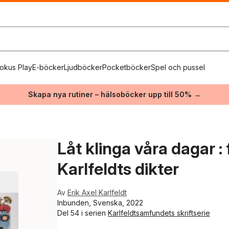
okus Play
E-böcker
Ljudböcker
Pocketböcker
Spel och pussel
Skapa nya rutiner – hälsoböcker upp till 50% →
Låt klinga våra dagar 
Karlfeldts dikter
Av
Erik Axel Karlfeldt
Inbunden, Svenska, 2022
Del 54 i serien
Karlfeldtsamfundets skriftserie