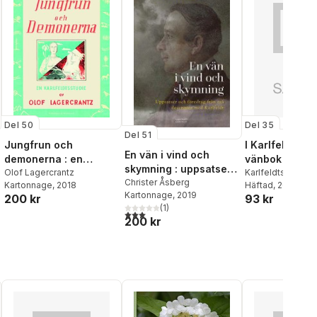
Del 50
Del 35
Del 51
Jungfrun och
I Karlfeldts sp
En vän i vind och
demonerna : en
vänbok till Jö
skymning : uppsatser
Karlfeldtstudie
Olof Lagercrantz
Mjöberg på 9
Karlfeldtsamfund
och föredrag från två
Christer Åsberg
Kartonnage
, 2018
Häftad
, 2003
årsdagen
Kartonnage
, 2019
decennier med
200 kr
93 kr
(
1
)
Karlfeldt
3,0
utav 5 stjärnor. Totalt antal röster:
200 kr