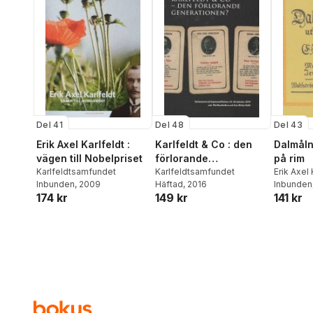
Åkesson
,
Bruno K Öijer
,
Anders Österling
Del 41
Del 48
Del 43
Erik Axel Karlfeldt :
Karlfeldt & Co : den
Dalmåln
vägen till Nobelpriset
förlorande
på rim
Karlfeldtsamfundet
generationen?
Karlfeldtsamfundet
Erik Axel 
Inbunden
, 2009
Häftad
, 2016
Inbunden
174 kr
149 kr
141 kr