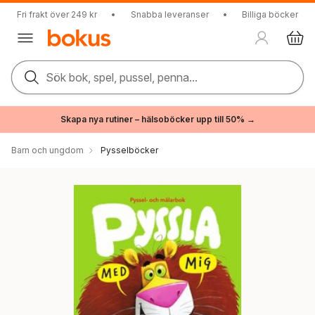
Fri frakt över 249 kr
•
Snabba leveranser
•
Billiga böcker
Sök bok, spel, pussel, penna...
Skapa nya rutiner – hälsoböcker upp till 50% →
Barn och ungdom
Pysselböcker