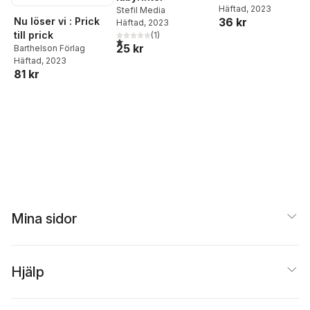
Häftad
, 2023
Stefil Media
Nu löser vi : Prick
36 kr
Häftad
, 2023
till prick
(
1
)
1,0
utav 5 stjärnor. Totalt antal röster:
25 kr
Barthelson Förlag
Häftad
, 2023
81 kr
Mina sidor
Hjälp