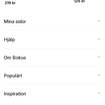
126 kr
i skolan och
219 kr
fritidshemmen
Mina sidor
Hjälp
Om Bokus
Populärt
Inspiration