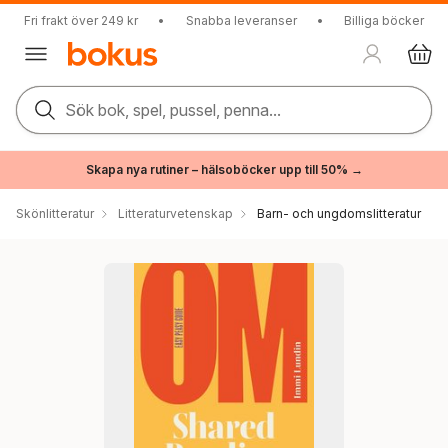
Fri frakt över 249 kr
•
Snabba leveranser
•
Billiga böcker
Sök bok, spel, pussel, penna...
Skapa nya rutiner – hälsoböcker upp till 50% →
Skönlitteratur
Litteraturvetenskap
Barn- och ungdomslitteratur