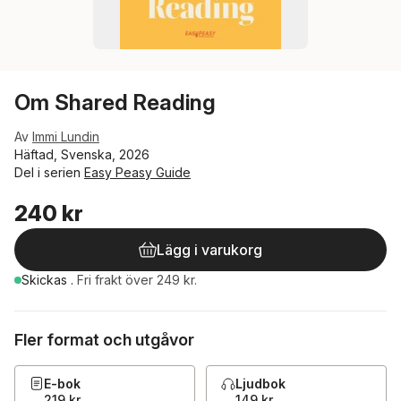
Om Shared Reading
Av
Immi Lundin
Häftad, Svenska, 2026
Del i serien
Easy Peasy Guide
240 kr
Lägg i varukorg
Skickas
.
Fri frakt över 249 kr.
Fler format och utgåvor
E-bok
Ljudbok
219 kr
149 kr