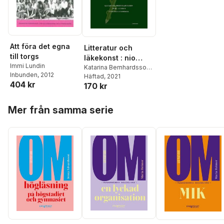
Att föra det egna
Litteratur och
till torgs
läkekonst : nio
Immi Lundin
seminarier i
Katarina Bernhardsson
,
Inbunden
, 2012
Immi Lundin
Häftad
, 2021
,
Evelina
medicinsk
404 kr
170 kr
Stenbeck
humaniora
Hoppa över listan
Mer från samma serie