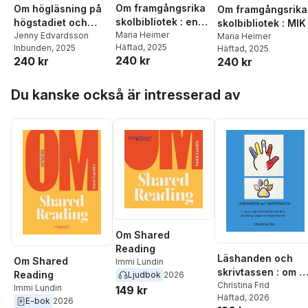
Om framgångsrika
Om högläsning på
Om framgångsrika
skolbibliotek : en
högstadiet och
skolbibliotek : MIK
lyckad
Maria Heimer
gymnasiet
Jenny Edvardsson
Maria Heimer
Häftad
, 2025
Inbunden
, 2025
Häftad
, 2025
organisation
240 kr
240 kr
240 kr
Hoppa över listan
Du kanske också är intresserad av
Om Shared
Reading
Läshanden och
Om Shared
Immi Lundin
skrivtassen : om et
Reading
Ljudbok
2026
sätt att främja läs-
Christina Frid
Immi Lundin
149 kr
Häftad
, 2026
och skrivutvecklin
E-bok
2026