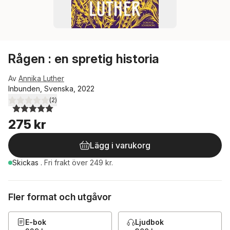
Rågen : en spretig historia
Av
Annika Luther
Inbunden, Svenska, 2022
(
2
)
5,0
utav 5 stjärnor. Totalt antal röster:
275 kr
Lägg i varukorg
Skickas
.
Fri frakt över 249 kr.
Fler format och utgåvor
E-bok
Ljudbok