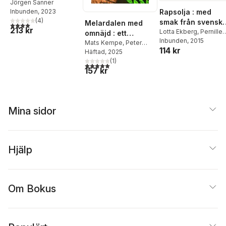
Jörgen Sanner
Rapsolja : med
Inbunden
, 2023
(
4
)
smak från svensk
Melardalen med
4,0
utav 5 stjärnor. Totalt antal röster:
213 kr
gårdar
Lotta Ekberg
,
Pernille
omnäjd : ett
Tofte
Inbunden
, 2015
bestiarium
Mats Kempe
,
Peter
114 kr
Törnqvist
Häftad
, 2025
(
1
)
5,0
utav 5 stjärnor. Totalt antal röster:
157 kr
Mina sidor
Hjälp
Om Bokus