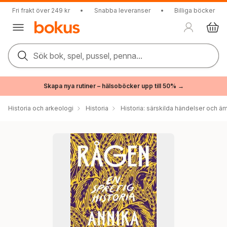
Fri frakt över 249 kr
•
Snabba leveranser
•
Billiga böcker
Sök bok, spel, pussel, penna...
Skapa nya rutiner – hälsoböcker upp till 50% →
Historia och arkeologi
Historia
Historia: särskilda händelser och ä