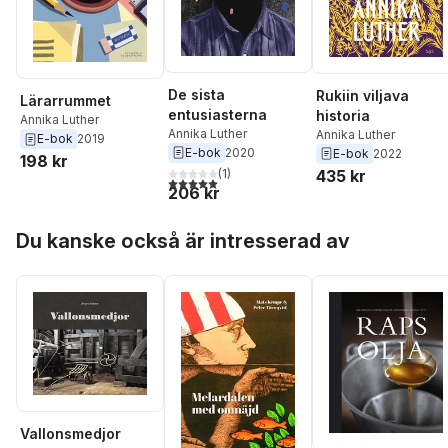
De sista
Rukiin viljava
Lärarrummet
entusiasterna
historia
Annika Luther
Annika Luther
Annika Luther
E-bok
2019
E-bok
2020
E-bok
2022
198 kr
(
1
)
435 kr
5,0
utav 5 stjärnor. Totalt antal röster:
206 kr
Hoppa över listan
Du kanske också är intresserad av
Vallonsmedjor