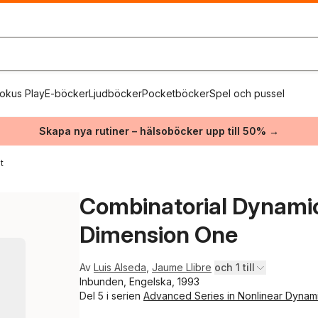
okus Play
E-böcker
Ljudböcker
Pocketböcker
Spel och pussel
Skapa nya rutiner – hälsoböcker upp till 50% →
t
Combinatorial Dynamic
Dimension One
Av
Luis Alseda
,
Jaume Llibre
och 1 till
Inbunden, Engelska, 1993
Del 5 i serien
Advanced Series in Nonlinear Dynam