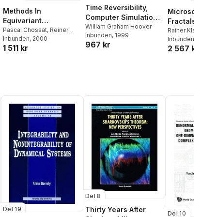
Time Reversibility,
Methods In
Microscopic 
Computer Simulation,
Equivariant
Fractals And
And Chaos
William Graham Hoover
Bifurcations And
Pascal Chossat
,
Reiner
Transport In
Rainer Klages
Inbunden
, 1999
Lauterbach
Inbunden
, 2000
Inbunden
, 2007
Dynamical Systems
Nonequilibriu
967 kr
1 511 kr
2 567 kr
Statistical M
Del 8
Thirty Years After
Del 19
Del 10