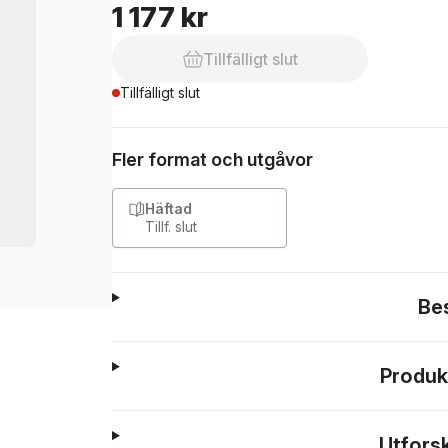
1 177 kr
Tillfälligt slut
Tillfälligt slut
Fler format och utgåvor
Häftad
Tillf. slut
Be
Produk
Utfors