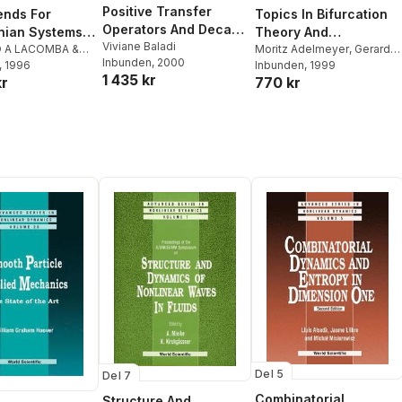
Positive Transfer
ends For
Topics In Bifurcation
Operators And Decay
nian Systems
Theory And
Of Correlations
Viviane Baladi
estial
 A LACOMBA &
Applications (2nd
Moritz Adelmeyer
,
Gerard
Inbunden
, 2000
LIBRE
, 1996
,
Ernesto A
Iooss
Inbunden
, 1999
ics
Edition)
1 435 kr
kr
770 kr
,
Jaume Llibre
Del 5
Del 7
Combinatorial
Structure And