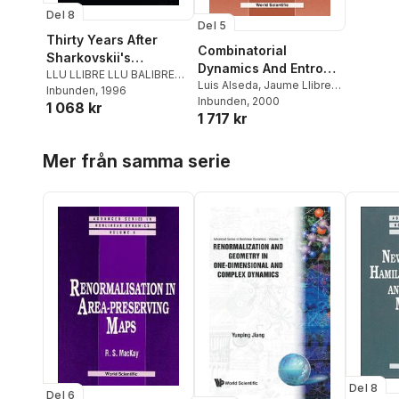
Del 8
Del 5
Thirty Years After
Combinatorial
Sharkovskii's
Dynamics And Entropy
Theorem: New
LLU LLIBRE LLU BALIBREA
In Dimension One (2nd
Luis Alseda
,
Jaume Llibre
,
FRANCISCO
Inbunden
, 1996
,
Luis Alseda
,
Perspectives -
Michal Misiurewicz
Inbunden
, 2000
Edition)
1 068 kr
Jaume Llibre
,
Michal
Proceedings Of The
1 717 kr
Misiurewicz
,
Francisco
Conference
Balibrea
Hoppa över listan
Mer från samma serie
Del 8
Del 6