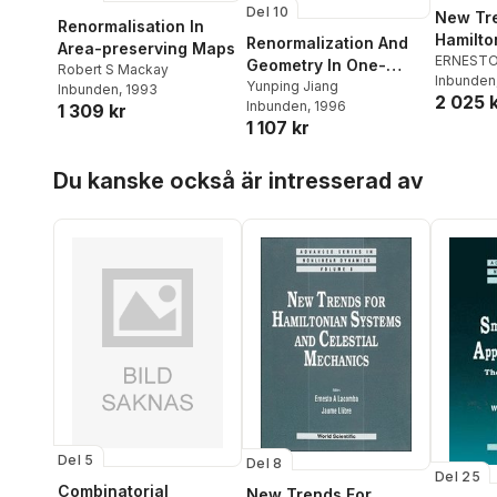
Del 10
New Tr
Renormalisation In
Hamilto
Renormalization And
Area-preserving Maps
And Cel
ERNESTO
Geometry In One-
Robert S Mackay
JAUME L
Inbunden
Mechan
dimensional And
Yunping Jiang
Inbunden
, 1993
2 025 
Lacomba
Inbunden
, 1996
Complex Dynamics
1 309 kr
1 107 kr
Hoppa över listan
Du kanske också är intresserad av
Del 5
Del 8
Del 25
Combinatorial
New Trends For