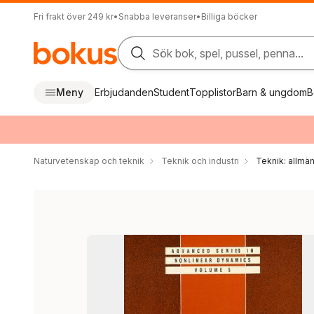
Fri frakt över 249 kr
•
Snabba leveranser
•
Billiga böcker
Sök bok, spel, pussel, penna...
Meny
Erbjudanden
Student
Topplistor
Barn & ungdom
B
Naturvetenskap och teknik
Teknik och industri
Teknik: allmän