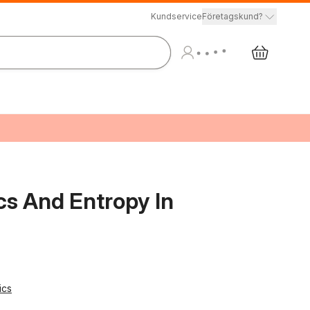
Kundservice
Företagskund?
s And Entropy In
ics