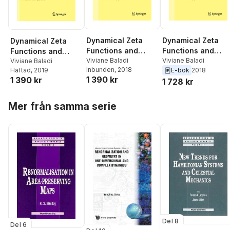
Dynamical Zeta
Dynamical Zeta
Dynamical Zeta
Functions and
Functions and
Functions and
Dynamical
Viviane Baladi
Dynamical
Viviane Baladi
Dynamical
Viviane Baladi
Inbunden
, 2018
Häftad
, 2019
E-bok
2018
Determinants for
Determinants for
Determinants for
1 390 kr
1 390 kr
1 728 kr
Hyperbolic Maps
Hyperbolic Maps
Hyperbolic Maps
Hoppa över listan
Mer från samma serie
Del 8
Del 6