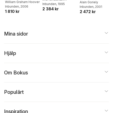
The State Of The
William Graham Hoover
Dynamical System
Alain Goriely
KIRCHGASSNER A
Inbunden
, 1995
Fluids: Proceedings
Inbunden
, 2006
Inbunden
, 2001
Art
2 384 kr
MIELKE
,
K Kirchgassner
,
Of The Iutam/isimm
1 810 kr
2 472 kr
Alexander Mielke
Symposium
Mina sidor
Hjälp
Om Bokus
Populärt
Inspiration