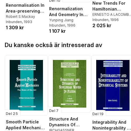
Del 10
New Trends For
Renormalisation In
Renormalization
Hamiltonian
Area-preserving
And Geometry In
Systems And
ERNESTO A LACOMB
Maps
Robert S Mackay
& JAUME LLIBRE
Inbunden
, 1996
,
One-dimensional
Yunping Jiang
Celestial
Inbunden
, 1993
2 025 kr
Ernesto A Lacomba
,
Inbunden
, 1996
And Complex
Mechanics
1 309 kr
Jaume Llibre
1 107 kr
Dynamics
Hoppa över listan
Du kanske också är intresserad av
Del 7
Del 25
Del 19
Structure And
Smooth Particle
Integrability And
Dynamics Of
Applied Mechanics:
Nonintegrability O
Nonlinear Waves In
IRCHGASSNER