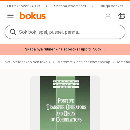
Fri frakt över 249 kr
•
Snabba leveranser
•
Billiga böcker
Sök bok, spel, pussel, penna...
Skapa nya rutiner – hälsoböcker upp till 50% →
Naturvetenskap och teknik
Matematik och naturvetenskap
Matema